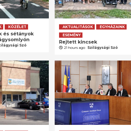
K
KÖZÉLET
AKTUALITÁSOK
EGYHÁZAINK
k és sétányok
ESEMÉNY
lágysomlyón
Rejtett kincsek
zilágysági Szó
21 hours ago
Szilágysági Szó