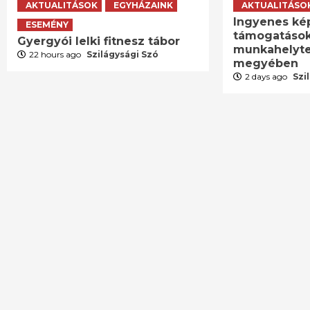
AKTUALITÁSOK
EGYHÁZAINK
AKTUALITÁSO
Ingyenes ké
ESEMÉNY
támogatások
Gyergyói lelki fitnesz tábor
munkahelyte
22 hours ago
Szilágysági Szó
megyében
2 days ago
Szi