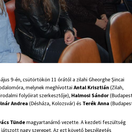
május 9-én, csütörtökön 11 órától a zilahi Gheorghe Șincai
rodalomóra, melynek meghívottai
Antal Krisztián
(Zilah,
rodalmi folyóirat szerkesztője),
Halmosi Sándor
(Budapest
lnár Andrea
(Désháza, Kolozsvár) és
Terék Anna
(Budapes
vács Tünde
magyartanárnő vezette. A kezdeti feszültség
játszott nagy szerepet. Az ezt követő beszélgetés