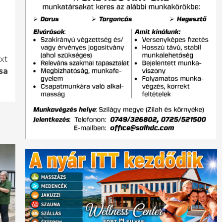
xt
sa