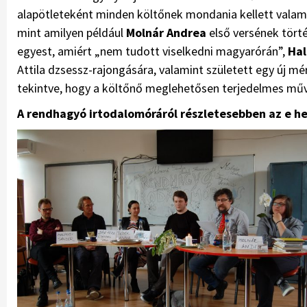
alapötleteként minden költőnek mondania kellett valamit 
mint amilyen például
Molnár Andrea
első versének törté
egyest, amiért „nem tudott viselkedni magyarórán”,
Hal
Attila dzsessz-rajongására, valamint született egy új m
tekintve, hogy a költőnő meglehetősen terjedelmes műv
A rendhagyó irtodalomóráról részletesebben az e he