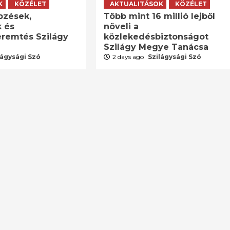
K
KÖZÉLET
AKTUALITÁSOK
KÖZÉLET
pzések,
Több mint 16 millió lejből
 és
növeli a
remtés Szilágy
közlekedésbiztonságot
Szilágy Megye Tanácsa
lágysági Szó
2 days ago
Szilágysági Szó