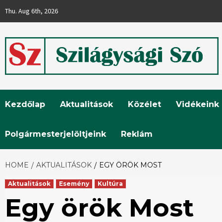
Skip
Thu. Aug 6th, 2026
to
content
Szilágysági
Kezdőlap
Aktualitások
Közélet
Vidékeink
Szó
Polgármesterjelöltjeink
Reklám
HOME
AKTUALITÁSOK
EGY ÖRÖK MOST
Aktualitások
Esemény
Kultúra
Egy örök Most