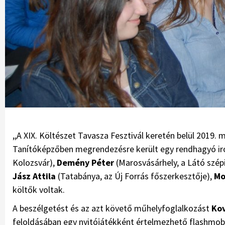
,,A XIX. Költészet Tavasza Fesztivál keretén belül 2019. 
Tanítóképzőben megrendezésre került egy rendhagyó i
Kolozsvár),
Demény Péter
(Marosvásárhely, a Látó szépi
Jász Attila
(Tatabánya, az Új Forrás főszerkesztője),
Mo
költők voltak.
A beszélgetést és az azt követő műhelyfoglalkozást
Ko
feloldásában egy nyitójátékként értelmezhető flashmob 