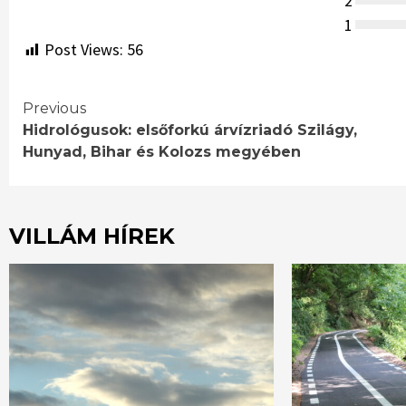
2
1
Post Views:
56
Continue
Previous
Hidrológusok: elsőforkú árvízriadó Szilágy,
Reading
Hunyad, Bihar és Kolozs megyében
VILLÁM HÍREK