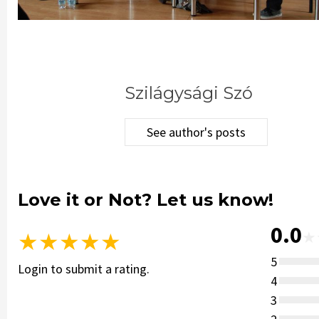
Szilágysági Szó
See author's posts
Love it or Not? Let us know!
0.0
★
★
★
★
★
★
5
Login to submit a rating.
4
3