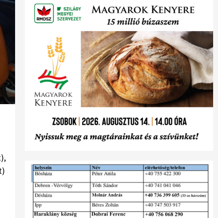
),
t)