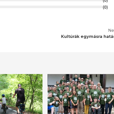
(
0
)
(
0
)
Ne
Kultúrák egymásra hatá