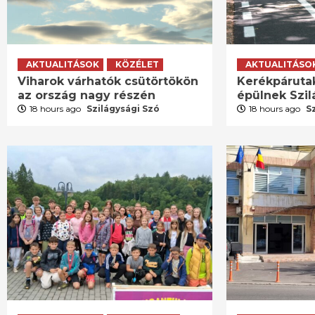
AKTUALITÁSOK
KÖZÉLET
AKTUALITÁSO
Viharok várhatók csütörtökön
Kerékpáruta
az ország nagy részén
épülnek Szi
18 hours ago
Szilágysági Szó
18 hours ago
S