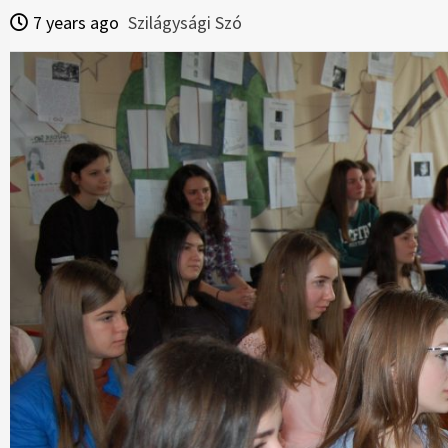
7 years ago
Szilágysági Szó