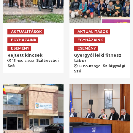
AKTUALITÁSOK
AKTUALITÁSOK
EGYHÁZAINK
EGYHÁZAINK
ESEMÉNY
ESEMÉNY
Rejtett kincsek
Gyergyói lelki fitnesz
tábor
13 hours ago
Szilágysági
Szó
13 hours ago
Szilágysági
Szó