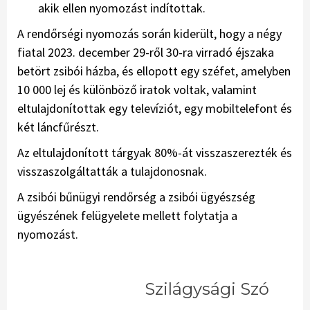
akik ellen nyomozást indítottak.
A rendőrségi nyomozás során kiderült, hogy a négy
fiatal 2023. december 29-ről 30-ra virradó éjszaka
betört zsibói házba, és ellopott egy széfet, amelyben
10 000 lej és különböző iratok voltak, valamint
eltulajdonítottak egy televíziót, egy mobiltelefont és
két láncfűrészt.
Az eltulajdonított tárgyak 80%-át visszaszerezték és
visszaszolgáltatták a tulajdonosnak.
A zsibói bűnügyi rendőrség a zsibói ügyészség
ügyészének felügyelete mellett folytatja a
nyomozást.
Szilágysági Szó