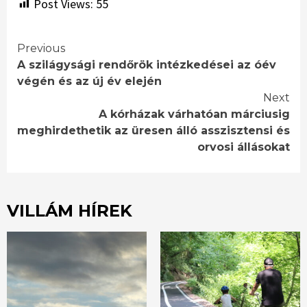
Post Views:
55
Continue
Previous
A szilágysági rendőrök intézkedései az óév
Reading
végén és az új év elején
Next
A kórházak várhatóan márciusig
meghirdethetik az üresen álló asszisztensi és
orvosi állásokat
VILLÁM HÍREK