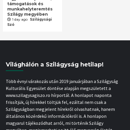
támogatások és
munkahelyteremtés
Szilágy megyében
1 day ago
Szilágysági
Szó
Világhálón a Szilágyság hetilap!
Több évnyi várakozás után 2019 januárjában a Szilágyság
Kulturális Egyesület döntése alapján megszületett a
www.szilagysagiszo.ro hírportál. A honlapot naponta
frissítjük, új hírekkel töltjük fel, ezáltal nem csak a
Szilágyságban megjelent hírekről olvashatnak, hanem
általános közérdekű információkról is. A honlapon
magyarul tájékozódhat arról, mi történik Szilágy