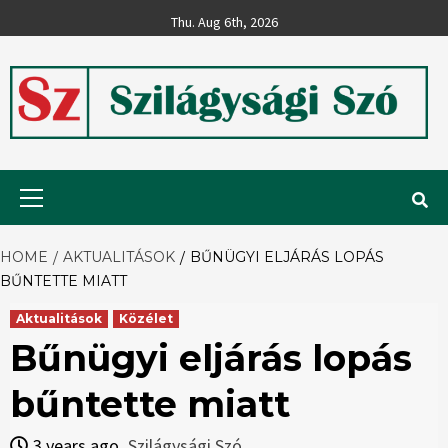
Skip
Thu. Aug 6th, 2026
to
content
Szilágysági
Primary
Menu
Szó
HOME
AKTUALITÁSOK
BŰNÜGYI ELJÁRÁS LOPÁS
BŰNTETTE MIATT
Aktualitások
Közélet
Bűnügyi eljárás lopás
bűntette miatt
3 years ago
Szilágysági Szó