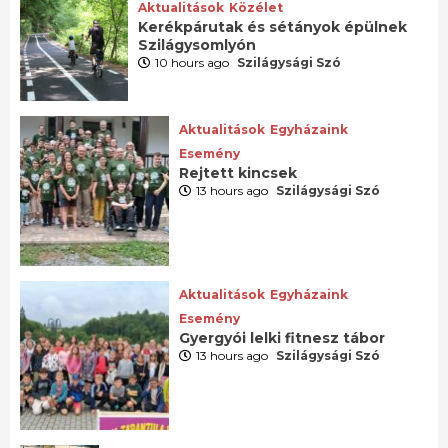
Aktualitások
Közélet
Kerékpárutak és sétányok épülnek
Szilágysomlyón
10 hours ago
Szilágysági Szó
Aktualitások
Egyházaink
Esemény
Rejtett kincsek
13 hours ago
Szilágysági Szó
Aktualitások
Egyházaink
Esemény
Gyergyói lelki fitnesz tábor
13 hours ago
Szilágysági Szó