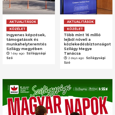
AKTUALITÁSOK
AKTUALITÁSOK
KÖZÉLET
KÖZÉLET
Ingyenes képzések,
Több mint 16 millió
támogatások és
lejből növeli a
munkahelyteremtés
közlekedésbiztonságot
Szilágy megyében
Szilágy Megye
Tanácsa
1 day ago
Szilágysági
Szó
2 days ago
Szilágysági
Szó