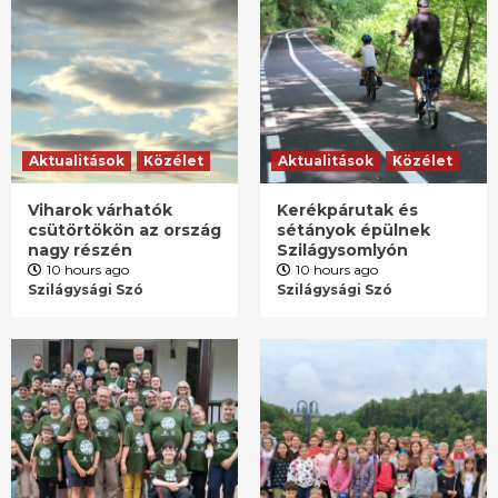
Aktualitások
Közélet
Aktualitások
Közélet
Viharok várhatók
Kerékpárutak és
csütörtökön az ország
sétányok épülnek
nagy részén
Szilágysomlyón
10 hours ago
10 hours ago
Szilágysági Szó
Szilágysági Szó