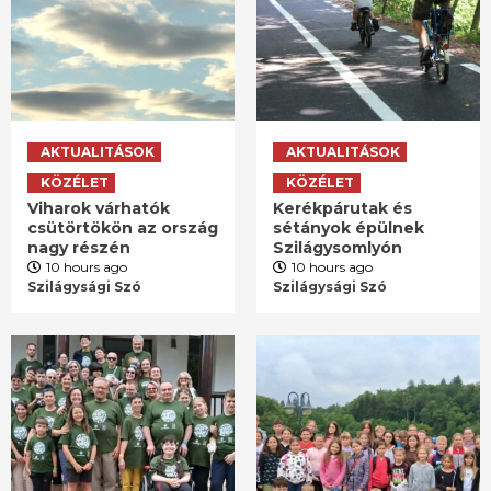
AKTUALITÁSOK
AKTUALITÁSOK
KÖZÉLET
KÖZÉLET
Viharok várhatók
Kerékpárutak és
csütörtökön az ország
sétányok épülnek
nagy részén
Szilágysomlyón
10 hours ago
10 hours ago
Szilágysági Szó
Szilágysági Szó