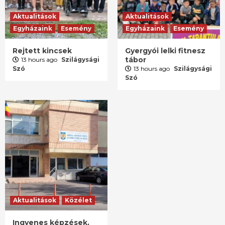
Aktualitások
Aktualitások
Egyházaink
Esemény
Egyházaink
Esemény
Rejtett kincsek
Gyergyói lelki fitnesz
tábor
13 hours ago
Szilágysági
Szó
13 hours ago
Szilágysági
Szó
Aktualitások
Közélet
Ingyenes képzések,