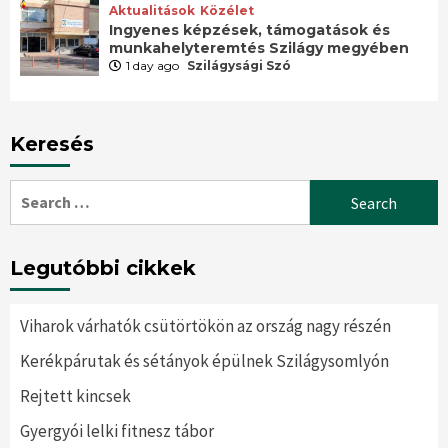
Aktualitások
Közélet
Ingyenes képzések, támogatások és
munkahelyteremtés Szilágy megyében
1 day ago
Szilágysági Szó
Keresés
Search
for:
Legutóbbi cikkek
Viharok várhatók csütörtökön az ország nagy részén
Kerékpárutak és sétányok épülnek Szilágysomlyón
Rejtett kincsek
Gyergyói lelki fitnesz tábor