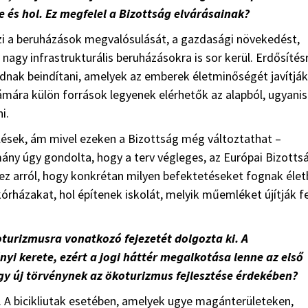
 és hol. Ez megfelel a Bizottság elvárásainak?
szi a beruházások megvalósulását, a gazdasági növekedést,
nagy infrastrukturális beruházásokra is sor kerül. Erdősítés
dnak beindítani, amelyek az emberek életminőségét javítják
ámára külön források legyenek elérhetők az alapból, ugyanis
i.
ések, ám mivel ezeken a Bizottság még változtathat –
ány úgy gondolta, hogy a terv végleges, az Európai Bizotts
vez arról, hogy konkrétan milyen befektetéseket fognak élet
órházakat, hol építenek iskolát, melyik műemléket újítják fe
koturizmusra vonatkozó fejezetét dolgozta ki. A
yi kerete, ezért a jogi háttér megalkotása lenne az első
gy új törvénynek az ökoturizmus fejlesztése érdekében?
 A bicikliutak esetében, amelyek ugye magánterületeken,