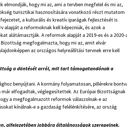
ik elmondják, hogy mi az, ami a tervben megfelel és mi az,
örökség turisztikai hasznosítására vonatkozó részt mutatom
fejezetet, a kulturális és kreatív iparágak fejlesztését is
erv alapját a reformoknak kell képezniük, és azok a
at alátámasztják. A reformok alapját a 2019-es és a 2020-
i Bizottság megfogalmazta, hogy mi az, amit elvár
lajdonképpen az országos helyreállítási tervnek erre kell
ottság a döntését arról, mit tart támogatandónak a
ottsághoz benyújtani. A kormány folyamatosan, pillérekre bontv
n már elfogadtak, véglegesítettek. Az Európai Bizottságnak
, hogy a megfogalmazott reformok válaszolnak-e az
sokat kínálnak-e a gazdaság felélénkítésére, az ország
, alfejezetében jobbára általánosságok szerepelnek.