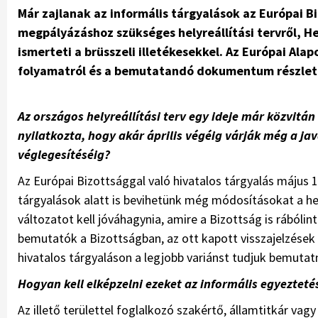
Már zajlanak az informális tárgyalások az Európai B
megpályázáshoz szükséges helyreállítási tervről, He
ismerteti a brüsszeli illetékesekkel. Az Európai Al
folyamatról és a bemutatandó dokumentum részlete
Az országos helyreállítási terv egy ideje már közvitán
nyilatkozta, hogy akár április végéig várják még a ja
véglegesítéséig?
Az Európai Bizottsággal való hivatalos tárgyalás május 1
tárgyalások alatt is bevihetünk még módosításokat a he
változatot kell jóváhagynia, amire a Bizottság is rábólin
bemutatók a Bizottságban, az ott kapott visszajelzés
hivatalos tárgyaláson a legjobb variánst tudjuk bemutatn
Hogyan kell elképzelni ezeket az informális egyezteté
Az illető területtel foglalkozó szakértő, államtitkár vag