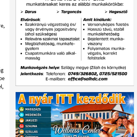
re,
ág
be
l,