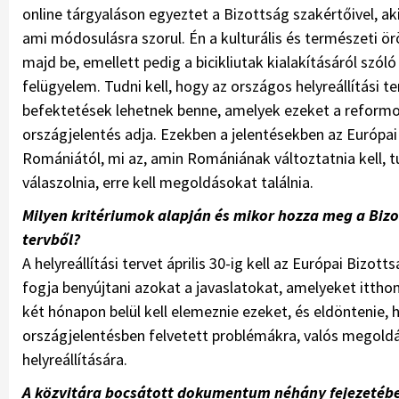
online tárgyaláson egyeztet a Bizottság szakértőivel, ak
ami módosulásra szorul. Én a kulturális és természeti 
majd be, emellett pedig a bicikliutak kialakításáról szóló 
felügyelem. Tudni kell, hogy az országos helyreállítási t
befektetések lehetnek benne, amelyek ezeket a reformok
országjelentés adja. Ezekben a jelentésekben az Európa
Romániától, mi az, amin Romániának változtatnia kell, tu
válaszolnia, erre kell megoldásokat találnia.
Milyen kritériumok alapján és mikor hozza meg a Biz
tervből?
A helyreállítási tervet április 30-ig kell az Európai Biz
fogja benyújtani azokat a javaslatokat, amelyeket ittho
két hónapon belül kell elemeznie ezeket, és eldöntenie
országjelentésben felvetett problémákra, valós megoldá
helyreállítására.
A közvitára bocsátott dokumentum néhány fejezetében