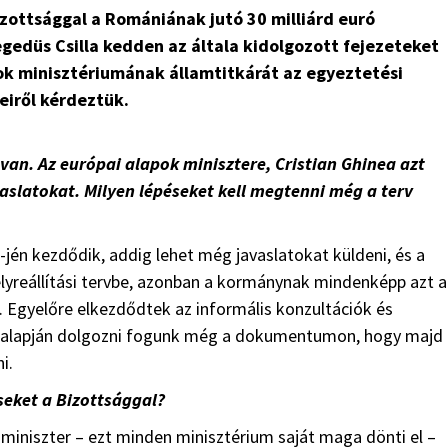
izottsággal a Romániának jutó 30 milliárd euró
gedüs Csilla kedden az általa kidolgozott fejezeteket
apok minisztériumának államtitkárát az egyeztetési
iről kérdeztük.
 van. Az európai alapok minisztere, Cristian Ghinea azt
vaslatokat. Milyen lépéseket kell megtenni még a terv
-jén kezdődik, addig lehet még javaslatokat küldeni, és a
lyreállítási tervbe, azonban a kormánynak mindenképp azt a
t. Egyelőre elkezdődtek az informális konzultációk és
ek alapján dolgozni fogunk még a dokumentumon, hogy majd
i.
seket a Bizottsággal?
y miniszter – ezt minden minisztérium saját maga dönti el –