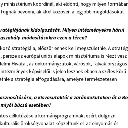
y minisztérium koordinál, aki eldönti, hogy milyen formába
t fognak bevonni, akikkel közösen a legjobb megoldásokat
-stratégiájának kidolgozását. Milyen intézményekre hárul
ogszabály-módosításokra ezen a téren?
kozó stratégiája, először ennek kell megszületnie. A stratég
, persze az európai uniós alapok minisztériuma is részt vesz
delmi Hivatal, az önkormányzatok, városok, falvak országos
 intézmények képviselői is jelen lesznek ebben a széles körű
etnie a stratégia elfogadására, amelyre természetesen
asznosítására, a kisvasutaktól a zarándokutakon át a Bo
somlyói búcsú esetében?
ontos célkitűzése a kormányprogramnak, ezért dolgozni
kulturális örökségvonalat képzeltünk el: az elnyomás és