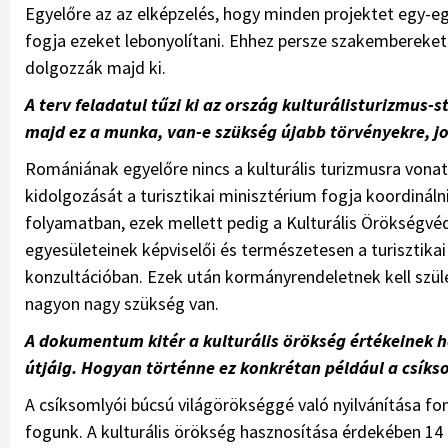
Egyelőre az az elképzelés, hogy minden projektet egy-eg
fogja ezeket lebonyolítani. Ehhez persze szakembereke
dolgozzák majd ki.
A terv feladatul tűzi ki az ország kulturálisturizmus
majd ez a munka, van-e szükség újabb törvényekre, j
Romániának egyelőre nincs a kulturális turizmusra vonat
kidolgozását a turisztikai minisztérium fogja koordinálni
folyamatban, ezek mellett pedig a Kulturális Örökségvé
egyesületeinek képviselői és természetesen a turisztikai
konzultációban. Ezek után kormányrendeletnek kell szül
nagyon nagy szükség van.
A dokumentum kitér a kulturális örökség értékeinek h
útjáig. Hogyan történne ez konkrétan például a csík
A csíksomlyói búcsú világörökséggé való nyilvánítása f
fogunk. A kulturális örökség hasznosítása érdekében 14 