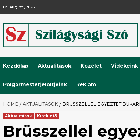
Skip
Fri. Aug 7th, 2026
to
content
Szilágysági
Kezdőlap
Aktualitások
Közélet
Vidékeink
Szó
Polgármesterjelöltjeink
Reklám
HOME
AKTUALITÁSOK
BRÜSSZELLEL EGYEZTET BUKARE
Aktualitások
Kitekintő
Brüsszellel egye