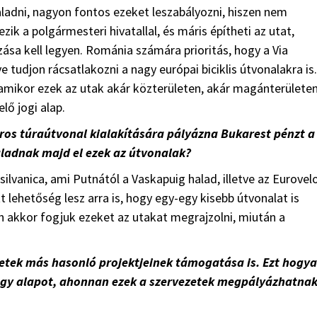
ladni, nagyon fontos ezeket leszabályozni, hiszen nem
ik a polgármesteri hivatallal, és máris építheti az utat,
sa kell legyen. Románia számára prioritás, hogy a Via
 tudjon rácsatlakozni a nagy európai biciklis útvonalakra is.
 amikor ezek az utak akár közterületen, akár magánterülete
ő jogi alap.
ros túraútvonal kialakítására pályázna Bukarest pénzt a
haladnak majd el ezek az útvonalak?
silvanica, ami Putnától a Vaskapuig halad, illetve az Eurovel
 lehetőség lesz arra is, hogy egy-egy kisebb útvonalat is
n akkor fogjuk ezeket az utakat megrajzolni, miután a
vezetek más hasonló projektjeinek támogatása is. Ezt hogy
a egy alapot, ahonnan ezek a szervezetek megpályázhatna