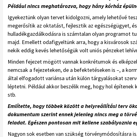
Például nincs meghatározva, hogy hány kórház épülne
Igyekeztünk olyan tervet kidolgozni, amely lehetővé te
megerősítik az oktatást, fejlesztik az egészségügyet, és 
hulladékgazdálkodásra is számtalan olyan programot tu
majd. Emellett odafigyeltünk arra, hogy a kisvárosok sz
nekik eddig kevés lehetőségük volt uniós pénzeket lehívn
Minden fejezet mögött vannak konkrétumok és elképzel
nemcsak a fejezeteken, de a befektetéseken is –, a korm
által elfogadott variánsa után külön tárgyalásokat szer
léptetni. Például akkor beszélik meg, hogy hol építenek k
stb.
Említette, hogy többek között a helyreállítási terv ö
dokumentum szerint ennek jelenleg nincs meg a törvén
feladat. Egészen pontosan mit kellene szabályoznia e
Nagyon sok esetben van szükség törvénymódosításra is.