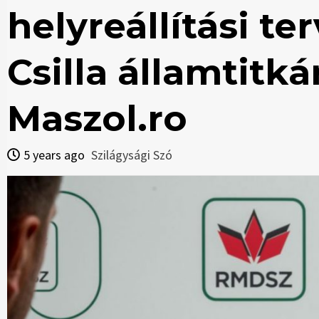
helyreállítási te
Csilla államtitká
Maszol.ro
5 years ago
Szilágysági Szó