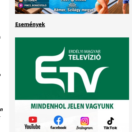
Események
n
o
an
k