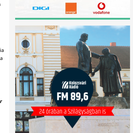
n
ia
 a
r