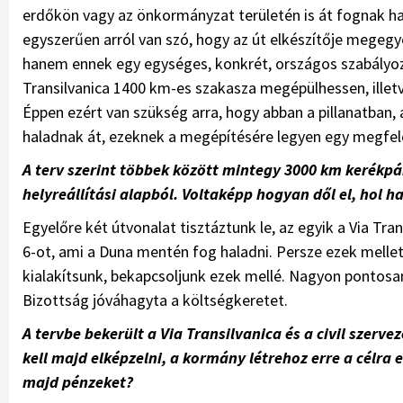
erdőkön vagy az önkormányzat területén is át fognak ha
egyszerűen arról van szó, hogy az út elkészítője megegyez
hanem ennek egy egységes, konkrét, országos szabályozá
Transilvanica 1400 km-es szakasza megépülhessen, illetve
Éppen ezért van szükség arra, hogy abban a pillanatban,
haladnak át, ezeknek a megépítésére legyen egy megfelel
A terv szerint többek között mintegy 3000 km kerékpá
helyreállítási alapból. Voltaképp hogyan dől el, hol 
Egyelőre két útvonalat tisztáztunk le, az egyik a Via Tran
6-ot, ami a Duna mentén fog haladni. Persze ezek mellett
kialakítsunk, bekapcsoljunk ezek mellé. Nagyon pontosa
Bizottság jóváhagyta a költségkeretet.
A tervbe bekerült a Via Transilvanica és a civil szer
kell majd elképzelni, a kormány létrehoz erre a célr
majd pénzeket?