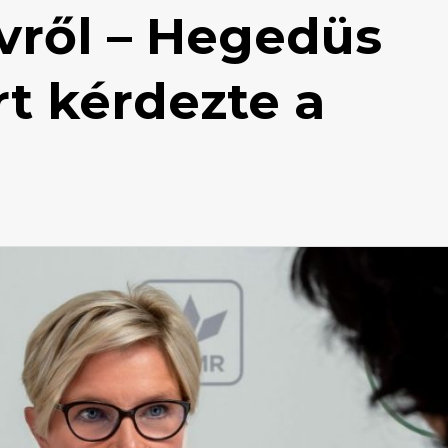
rvről – Hegedüs
rt kérdezte a