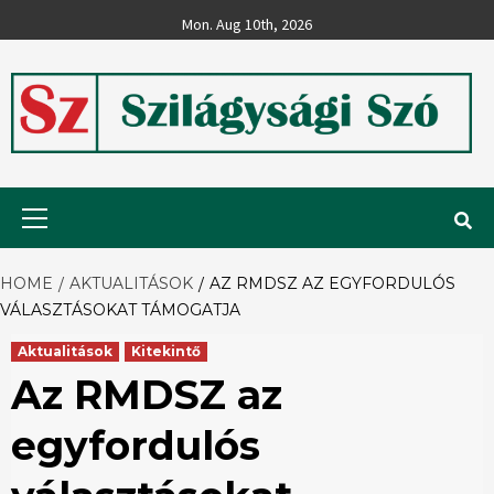
Skip
Mon. Aug 10th, 2026
to
content
Szilágysági
Primary
Menu
Szó
HOME
AKTUALITÁSOK
AZ RMDSZ AZ EGYFORDULÓS
VÁLASZTÁSOKAT TÁMOGATJA
Aktualitások
Kitekintő
Az RMDSZ az
egyfordulós