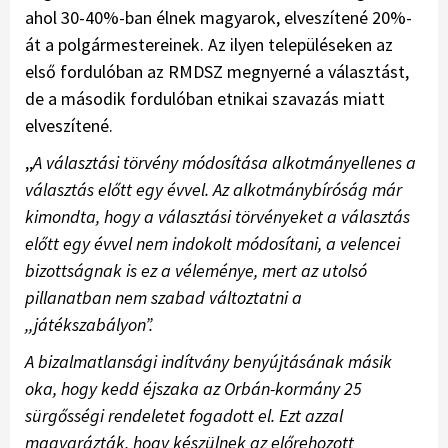
ahol 30-40%-ban élnek magyarok, elveszítené 20%-
át a polgármestereinek. Az ilyen településeken az
első fordulóban az RMDSZ megnyerné a választást,
de a második fordulóban etnikai szavazás miatt
elveszítené.
,,
A választási törvény módosítása alkotmányellenes a
választás előtt egy évvel. Az alkotmánybíróság már
kimondta, hogy a választási törvényeket a választás
előtt egy évvel nem indokolt módosítani, a velencei
bizottságnak is ez a véleménye, mert az utolsó
pillanatban nem szabad változtatni a
,,játékszabályon”.
A bizalmatlansági indítvány benyújtásának másik
oka, hogy kedd éjszaka az Orbán-kormány 25
sürgősségi rendeletet fogadott el. Ezt azzal
magyarázták, hogy készülnek az előrehozott