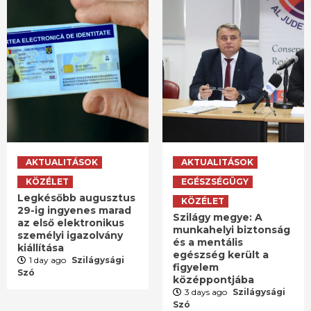
AKTUALITÁSOK
AKTUALITÁSOK
KÖZÉLET
EGÉSZSÉGÜGY
Legkésőbb augusztus
KÖZÉLET
29-ig ingyenes marad
Szilágy megye: A
az első elektronikus
munkahelyi biztonság
személyi igazolvány
és a mentális
kiállítása
egészség került a
1 day ago
Szilágysági
figyelem
Szó
középpontjába
3 days ago
Szilágysági
Szó