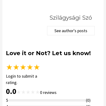
Szilágysági Szó
See author's posts
Love it or Not? Let us know!
★
★
★
★
★
Login to submit a
rating.
0.0
★
★
★
★
★
0
reviews
5
(
0
)