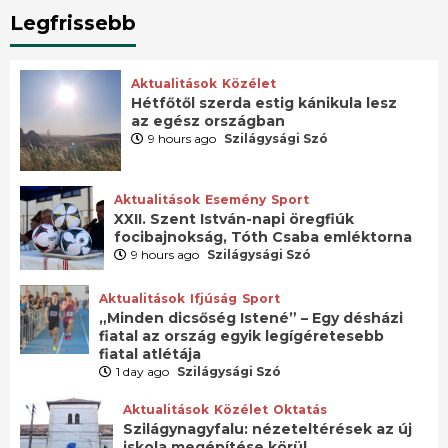
Legfrissebb
Aktualitások
Közélet
Hétfőtől szerda estig kánikula lesz
az egész országban
9 hours ago
Szilágysági Szó
Aktualitások
Esemény
Sport
XXII. Szent István-napi öregfiúk
focibajnokság, Tóth Csaba emléktorna
9 hours ago
Szilágysági Szó
Aktualitások
Ifjúság
Sport
„Minden dicsőség Istené” – Egy désházi
fiatal az ország egyik legígéretesebb
fiatal atlétája
1 day ago
Szilágysági Szó
Aktualitások
Közélet
Oktatás
Szilágynagyfalu: nézeteltérések az új
iskola megépítése körül