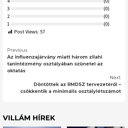
4
(
0
)
3
(
0
)
2
(
0
)
1
(
0
)
Post Views:
57
Continue
Previous
Az influenzajárvány miatt három zilahi
Reading
tanintézmény osztályában szünetel az
oktatás
Next
Döntöttek az RMDSZ tervezetéről –
csökkentik a minimális osztálylétszámot
VILLÁM HÍREK