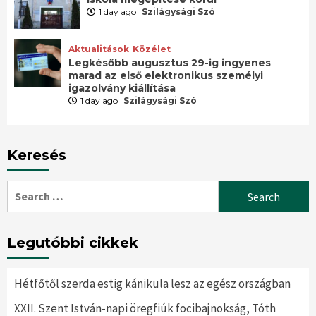
1 day ago
Szilágysági Szó
Aktualitások
Közélet
Legkésőbb augusztus 29-ig ingyenes
marad az első elektronikus személyi
igazolvány kiállítása
1 day ago
Szilágysági Szó
Keresés
Search
for:
Legutóbbi cikkek
Hétfőtől szerda estig kánikula lesz az egész országban
XXII. Szent István-napi öregfiúk focibajnokság, Tóth