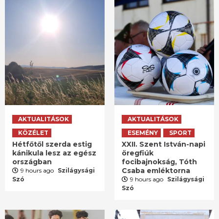
AKTUALITÁSOK
AKTUALITÁSOK
KÖZÉLET
ESEMÉNY
SPORT
Hétfőtől szerda estig
XXII. Szent István-napi
kánikula lesz az egész
öregfiúk
országban
focibajnokság, Tóth
Csaba emléktorna
9 hours ago
Szilágysági
Szó
9 hours ago
Szilágysági
Szó