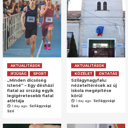
AKTUALITÁSOK
AKTUALITÁSOK
IFJÚSÁG
SPORT
KÖZÉLET
OKTATÁS
„Minden dicsőség
Szilágynagyfalu:
Istené” – Egy désházi
nézeteltérések az új
fiatal az ország egyik
iskola megépítése
legígéretesebb fiatal
körül
atlétája
1 day ago
Szilágysági
1 day ago
Szilágysági
Szó
Szó