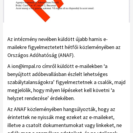
Az intézmény nevében küldött újabb hamis e-
mailekre figyelmeztetett hétfői közleményében az
Országos Adóhatóság (ANAF).
A ion@impal.ro címről küldött e-mailekben ‘a
benyújtott adóbevallásban észlelt lehetséges
szabálytalanságokra’ figyelmeztetnek a csalók, majd
megjelölik, hogy milyen lépéseket kell követni ‘a
helyzet rendezése’ érdekében.
Az ANAF közleményében hangsúlyozták, hogy az
érintettek ne nyissák meg ezeket az e-maileket,
illetve a csatolt dokumentumokat vagy linkeket, ne