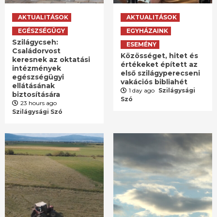
AKTUALITÁSOK
AKTUALITÁSOK
EGÉSZSÉGÜGY
EGYHÁZAINK
Szilágycseh:
ESEMÉNY
Családorvost
Közösséget, hitet és
keresnek az oktatási
értékeket épített az
intézmények
első szilágyperecseni
egészségügyi
vakációs bibliahét
ellátásának
1 day ago
Szilágysági
biztosítására
Szó
23 hours ago
Szilágysági Szó