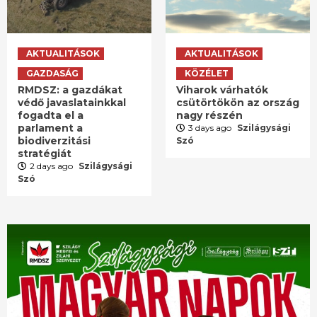
AKTUALITÁSOK
AKTUALITÁSOK
GAZDASÁG
KÖZÉLET
RMDSZ: a gazdákat
Viharok várhatók
védő javaslatainkkal
csütörtökön az ország
fogadta el a
nagy részén
parlament a
3 days ago
Szilágysági
biodiverzitási
Szó
stratégiát
2 days ago
Szilágysági
Szó