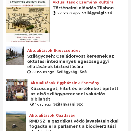
Aktualitások
Esemény
Kultúra
Történelmi előadás Zilahon
22 hours ago
Szilágysági Szó
Aktualitások
Egészségügy
Szilágycseh: Családorvost keresnek az
oktatási intézmények egészségügyi
ellátásának biztosítására
23 hours ago
Szilágysági Szó
Aktualitások
Egyházaink
Esemény
Közösséget, hitet és értékeket épített
az első szilágyperecseni vakációs
bibliahét
1 day ago
Szilágysági Szó
Aktualitások
Gazdaság
RMDSZ: a gazdákat védő javaslatainkkal
fogadta el a parlament a biodiverzitási