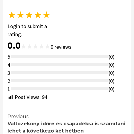
★
★
★
★
★
Login to submit a
rating.
0.0
★
★
★
★
★
0
reviews
5
(
0
)
4
(
0
)
3
(
0
)
2
(
0
)
1
(
0
)
Post Views:
94
Continue
Previous
Változékony időre és csapadékra is számítani
Reading
lehet a következő két hétben