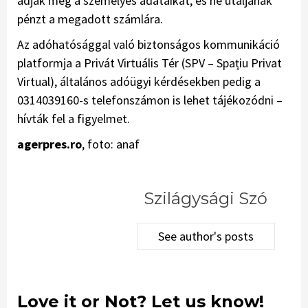
adják meg a személyes adataikat, és ne utaljanak
pénzt a megadott számlára.
Az adóhatósággal való biztonságos kommunikáció
platformja a Privát Virtuális Tér (SPV – Spațiu Privat
Virtual), általános adóügyi kérdésekben pedig a
0314039160-s telefonszámon is lehet tájékozódni –
hívták fel a figyelmet.
agerpres.ro
, foto: anaf
Szilágysági Szó
See author's posts
Love it or Not? Let us know!