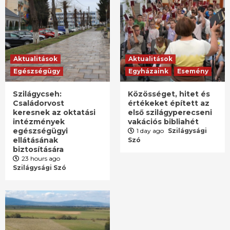
Aktualitások
Aktualitások
Egészségügy
Egyházaink
Esemény
Szilágycseh:
Közösséget, hitet és
Családorvost
értékeket épített az
keresnek az oktatási
első szilágyperecseni
intézmények
vakációs bibliahét
egészségügyi
1 day ago
Szilágysági
ellátásának
Szó
biztosítására
23 hours ago
Szilágysági Szó