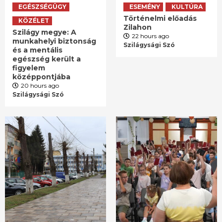
EGÉSZSÉGÜGY
ESEMÉNY
KULTÚRA
Történelmi előadás
KÖZÉLET
Zilahon
Szilágy megye: A
22 hours ago
munkahelyi biztonság
Szilágysági Szó
és a mentális
egészség került a
figyelem
középpontjába
20 hours ago
Szilágysági Szó