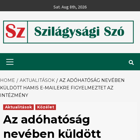
Skip
Sat. Aug 8th, 2026
to
content
Szilágysági
Primary
Menu
Szó
HOME
AKTUALITÁSOK
AZ ADÓHATÓSÁG NEVÉBEN
KÜLDÖTT HAMIS E-MAILEKRE FIGYELMEZTET AZ
INTÉZMÉNY
Aktualitások
Közélet
Az adóhatóság
nevében küldött