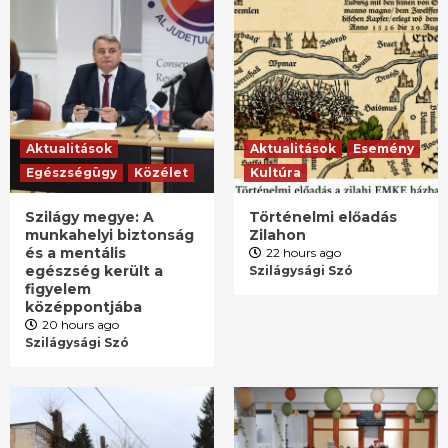
Aktualitások
Aktualitások
Esemény
Egészségügy
Közélet
Kultúra
Szilágy megye: A
Történelmi előadás
munkahelyi biztonság
Zilahon
és a mentális
22 hours ago
egészség került a
Szilágysági Szó
figyelem
középpontjába
20 hours ago
Szilágysági Szó