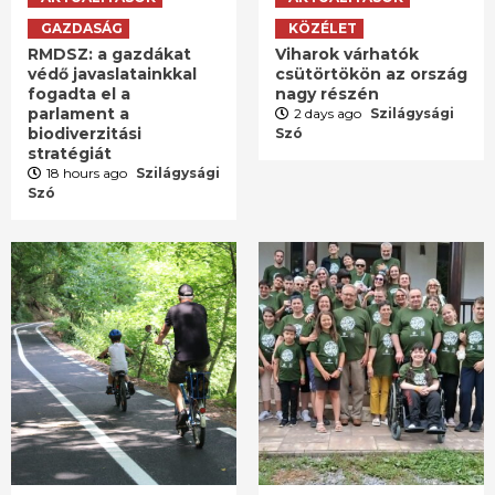
GAZDASÁG
KÖZÉLET
RMDSZ: a gazdákat
Viharok várhatók
védő javaslatainkkal
csütörtökön az ország
fogadta el a
nagy részén
parlament a
2 days ago
Szilágysági
biodiverzitási
Szó
stratégiát
18 hours ago
Szilágysági
Szó