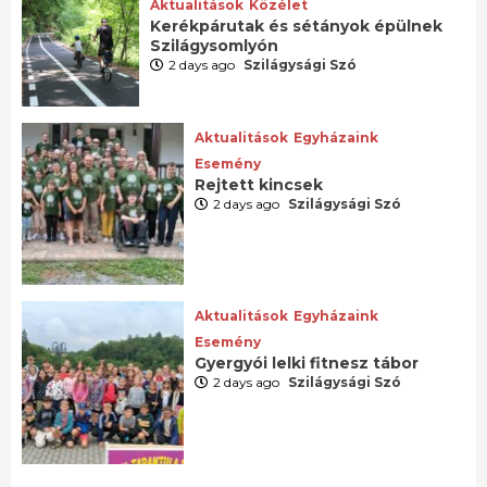
Aktualitások
Közélet
Kerékpárutak és sétányok épülnek
Szilágysomlyón
2 days ago
Szilágysági Szó
Aktualitások
Egyházaink
Esemény
Rejtett kincsek
2 days ago
Szilágysági Szó
Aktualitások
Egyházaink
Esemény
Gyergyói lelki fitnesz tábor
2 days ago
Szilágysági Szó