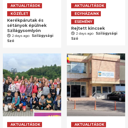
AKTUALITÁSOK
AKTUALITÁSOK
KÖZÉLET
EGYHÁZAINK
Kerékpárutak és
ESEMÉNY
sétányok épülnek
Rejtett kincsek
Szilágysomlyón
2 days ago
Szilágysági
2 days ago
Szilágysági
Szó
Szó
AKTUALITÁSOK
AKTUALITÁSOK