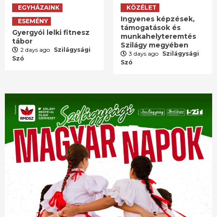
EGYHÁZAINK
KÖZÉLET
Ingyenes képzések,
ESEMÉNY
támogatások és
Gyergyói lelki fitnesz
munkahelyteremtés
tábor
Szilágy megyében
2 days ago
Szilágysági
3 days ago
Szilágysági
Szó
Szó