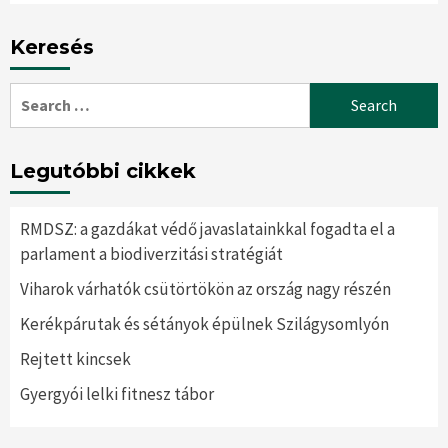
Keresés
Search
for:
Legutóbbi cikkek
RMDSZ: a gazdákat védő javaslatainkkal fogadta el a
parlament a biodiverzitási stratégiát
Viharok várhatók csütörtökön az ország nagy részén
Kerékpárutak és sétányok épülnek Szilágysomlyón
Rejtett kincsek
Gyergyói lelki fitnesz tábor