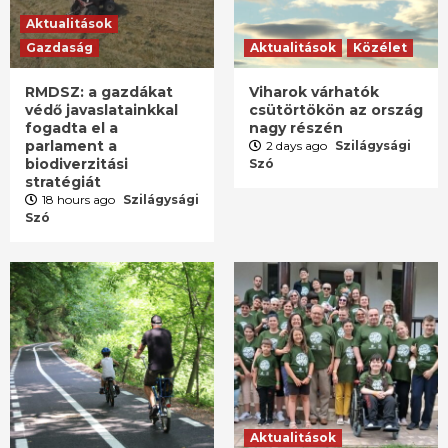
Aktualitások
Gazdaság
Aktualitások
Közélet
RMDSZ: a gazdákat
Viharok várhatók
védő javaslatainkkal
csütörtökön az ország
fogadta el a
nagy részén
parlament a
2 days ago
Szilágysági
biodiverzitási
Szó
stratégiát
18 hours ago
Szilágysági
Szó
Aktualitások