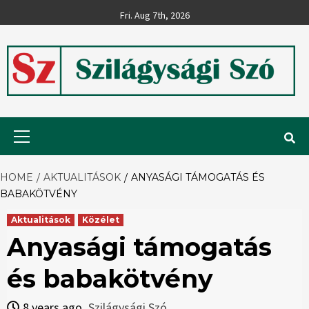
Skip
Fri. Aug 7th, 2026
to
content
Szilágysági
Primary
Menu
Szó
HOME
AKTUALITÁSOK
ANYASÁGI TÁMOGATÁS ÉS
BABAKÖTVÉNY
Aktualitások
Közélet
Anyasági támogatás
és babakötvény
8 years ago
Szilágysági Szó