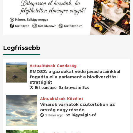
Legfrissebb
Aktualitások
Gazdaság
RMDSZ: a gazdákat védő javaslatainkkal
fogadta el a parlament a biodiverzitási
stratégiát
18 hours ago
Szilágysági Szó
Aktualitások
Közélet
Viharok várhatók csütörtökön az
ország nagy részén
2 days ago
Szilágysági Szó