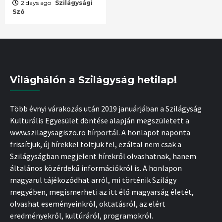
2 days ago
Szilágysági
Szó
Világhálón a Szilágyság hetilap!
Több évnyi várakozás után 2019 januárjában a Szilágyság
Kulturális Egyesület döntése alapján megszületett a
www.szilagysagiszo.ro hírportál. A honlapot naponta
frissítjük, új hírekkel töltjük fel, ezáltal nem csak a
Szilágyságban megjelent hírekről olvashatnak, hanem
általános közérdekű információkról is. A honlapon
magyarul tájékozódhat arról, mi történik Szilágy
megyében, megismerheti az itt élő magyarság életét,
olvashat eseményeinkről, oktatásról, az elért
eredményekről, kultúráról, programokról.