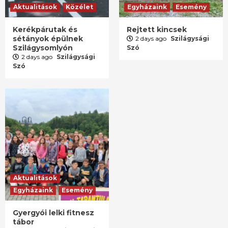
Aktualitások
Közélet
Egyházaink
Esemény
Kerékpárutak és
Rejtett kincsek
sétányok épülnek
2 days ago
Szilágysági
Szilágysomlyón
Szó
2 days ago
Szilágysági
Szó
Aktualitások
Egyházaink
Esemény
Gyergyói lelki fitnesz
tábor