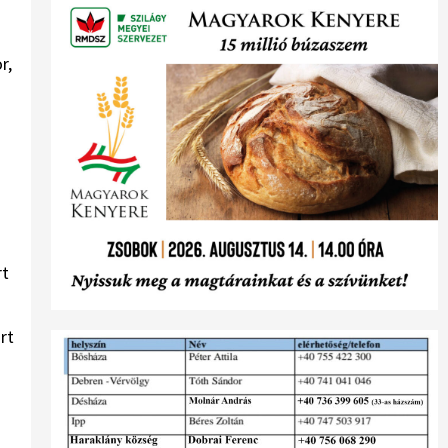
r,
rt
rt