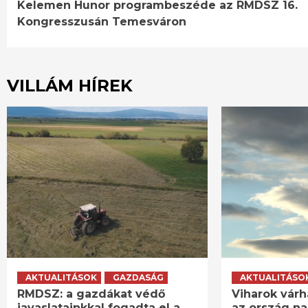
Kelemen Hunor programbeszéde az RMDSZ 16.
Reading
Kongresszusán Temesváron
VILLÁM HÍREK
AKTUALITÁSOK
GAZDASÁG
AKTUALITÁSO
RMDSZ: a gazdákat védő
Viharok várh
javaslatainkkal fogadta el a
az ország n