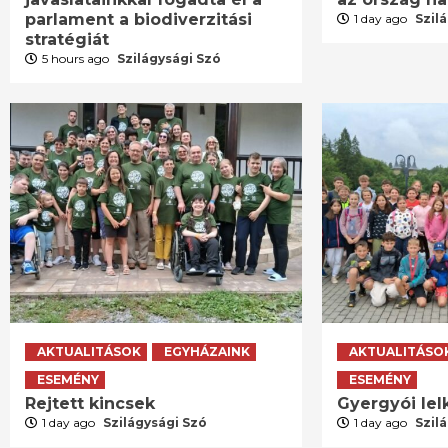
parlament a biodiverzitási
1 day ago
Szil
stratégiát
5 hours ago
Szilágysági Szó
AKTUALITÁSOK
EGYHÁZAINK
AKTUALITÁSO
ESEMÉNY
ESEMÉNY
Rejtett kincsek
Gyergyói lelk
1 day ago
Szilágysági Szó
1 day ago
Szil