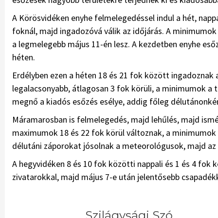
A Körösvidéken enyhe felmelegedéssel indul a hét, nappa
foknál, majd ingadozóvá válik az időjárás. A minimumok 6
a legmelegebb május 11-én lesz. A kezdetben enyhe esőz
héten.
Erdélyben ezen a héten 18 és 21 fok között ingadoznak 
legalacsonyabb, átlagosan 3 fok körüli, a minimumok a 
megnő a kiadós esőzés esélye, addig főleg délutánonként
Máramarosban is felmelegedés, majd lehűlés, majd ism
maximumok 18 és 22 fok körül változnak, a minimumok pe
délutáni záporokat jósolnak a meteorológusok, majd az 
A hegyvidéken 8 és 10 fok közötti nappali és 1 és 4 fok k
zivatarokkal, majd május 7-e után jelentősebb csapadékk
Szilágysági Szó