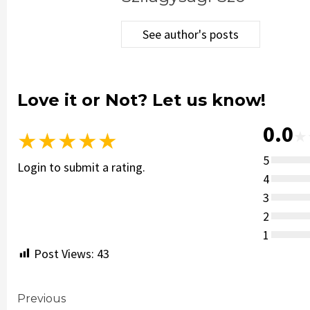
See author's posts
Love it or Not? Let us know!
0.0
★
★
★
★
★
★
5
Login to submit a rating.
4
3
2
1
Post Views:
43
Continue
Previous