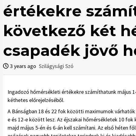
értékekre számí
következő két h
csapadék jövő h
3 years ago
Szilágysági Szó
Ingadozó hőmérsékleti értékekre számíthatunk május 14-
kéthetes előrejelzéséből.
A Bánságban 18 és 22 fok közötti maximumok várhatók a
e és 12-e között lesz. Az éjszakai hőmérsékletek 10 fok
majd május 5-én és 6-án kell számítani. Az első héten fő
esőzések nagyobb területekre terjednek ki és kiadósabb