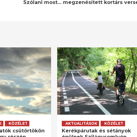
Szólani most… megzenésített kortárs vers
K
KÖZÉLET
AKTUALITÁSOK
KÖZÉLET
atók csütörtökön
Kerékpárutak és sétányok
agy részén
épülnek Szilágysomlyón