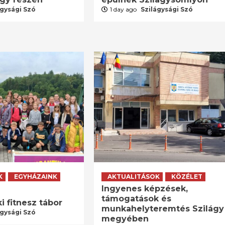
ágysági Szó
1 day ago
Szilágysági Szó
K
EGYHÁZAINK
AKTUALITÁSOK
KÖZÉLET
Ingyenes képzések,
támogatások és
i fitnesz tábor
munkahelyteremtés Szilágy
ágysági Szó
megyében