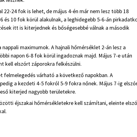
l 22-24 fok is lehet, de május 4-én már nem lesz több 18
 és 10 fok körül alakulnak, a leghidegebb 5-6-án pirkadatko
ések itt is kiterjednek és bőségesebbé válnak a második
a nappali maximumok. A hajnali hőmérséklet 2-án lesz a
többi napon 6-8 fok körül ingadoznak majd. Május 7-e után
 kell elszórt záporokra felkészülni.
ét felmelegedés várható a következő napokban. A
dig a kezdeti 4-5 fokról 5-9 fokra nőnek. Május 7-ig elszó
eső kiterjed nagyobb területekre.
özötti éjszakai hőmérsékletekre kell számítani, eleinte elszó
al.