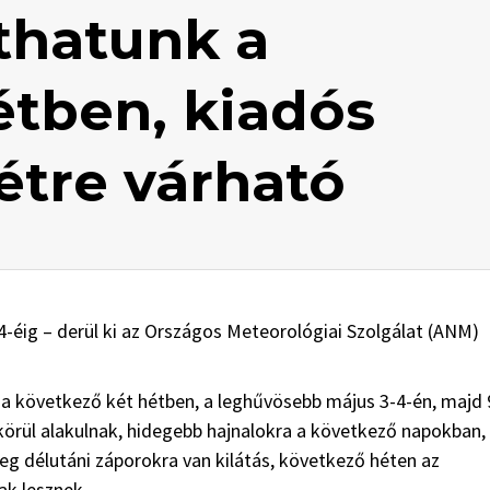
thatunk a
étben, kiadós
étre várható
éig – derül ki az Országos Meteorológiai Szolgálat (ANM)
 következő két hétben, a leghűvösebb május 3-4-én, majd 
 körül alakulnak, hidegebb hajnalokra a következő napokban,
leg délutáni záporokra van kilátás, következő héten az
ak lesznek.