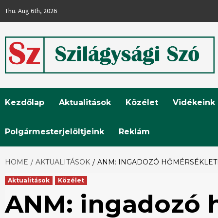
Skip
Thu. Aug 6th, 2026
to
content
Szilágysági
Kezdőlap
Aktualitások
Közélet
Vidékeink
Szó
Polgármesterjelöltjeink
Reklám
HOME
AKTUALITÁSOK
ANM: INGADOZÓ HŐMÉRSÉKLETI
Aktualitások
Közélet
ANM: ingadozó 