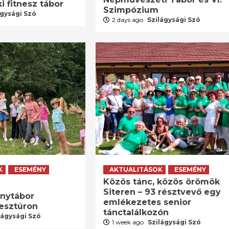
i fitnesz tábor
Szimpózium
ágysági Szó
2 days ago
Szilágysági Szó
K
ESEMÉNY
AKTUALITÁSOK
ESEMÉNY
Közös tánc, közös örömök
Siteren – 93 résztvevő egy
énytábor
emlékezetes senior
resztúron
tánctalálkozón
lágysági Szó
1 week ago
Szilágysági Szó