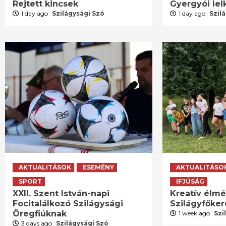
Rejtett kincsek
Gyergyói lelk
1 day ago
Szilágysági Szó
1 day ago
Szil
AKTUALITÁSOK
ESEMÉNY
AKTUALITÁSO
SPORT
IFJÚSÁG
XXII. Szent István-napi
Kreatív élm
Focitalálkozó Szilágysági
Szilágyfőke
Öregfiúknak
1 week ago
Szi
3 days ago
Szilágysági Szó