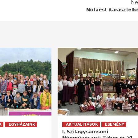
Ne
Nótaest Kárásztelk
K
EGYHÁZAINK
AKTUALITÁSOK
ESEMÉNY
I. Szilágysámsoni
Népművészeti Tábor és VI.