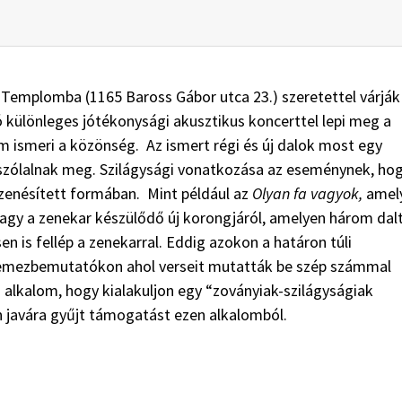
emplomba (1165 Baross Gábor utca 23.) szeretettel várják
 különleges jótékonysági akusztikus koncerttel lepi meg a
m ismeri a közönség. Az ismert régi és új dalok most egy
szólalnak meg. Szilágysági vonatkozása az eseménynek, ho
zenésített formában. Mint például az
Olyan fa vagyok,
amel
vagy a zenekar készülődő új korongjáról, amelyen három dal
en is fellép a zenekarral. Eddig azokon a határon túli
lemezbemutatókon ahol verseit mutatták be szép számmal
az alkalom, hogy kialakuljon egy “zoványiak-szilágyságiak
n javára gyűjt támogatást ezen alkalomból.