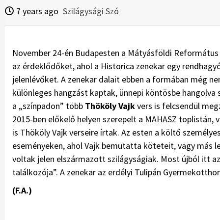
7 years ago
Szilágysági Szó
November 24-én Budapesten a Mátyásföldi Református T
az érdeklődőket, ahol a Historica zenekar egy rendhagyó
jelenlévőket. A zenekar dalait ebben a formában még ne
különleges hangzást kaptak, ünnepi köntösbe hangolva 
a „színpadon” több
Thököly Vajk
vers is felcsendül meg
2015-ben előkelő helyen szerepelt a MAHASZ toplistán, 
is Thököly Vajk verseire írtak. Az esten a költő személyes
eseményeken, ahol Vajk bemutatta köteteit, vagy más 
voltak jelen elszármazott szilágyságiak. Most újból itt 
találkozója”. A zenekar az erdélyi Tulipán Gyermekottho
(F.A.)