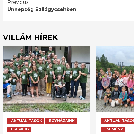
Continue
Previous
Ünnepség Szilágycsehben
Reading
VILLÁM HÍREK
AKTUALITÁSOK
EGYHÁZAINK
AKTUALITÁSO
ESEMÉNY
ESEMÉNY