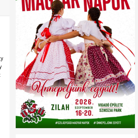
gy
y
t