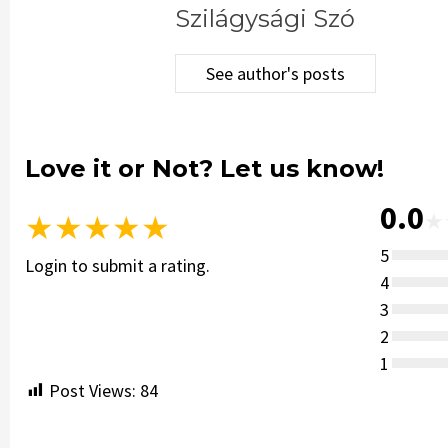
Szilágysági Szó
See author's posts
Love it or Not? Let us know!
0.0
★
★
★
★
★
★
5
Login to submit a rating.
4
3
2
1
Post Views:
84