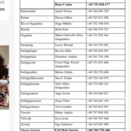
xt
en