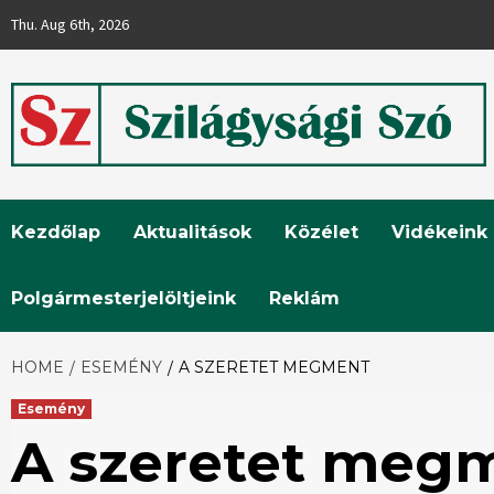
Skip
Thu. Aug 6th, 2026
to
content
Szilágysági
Kezdőlap
Aktualitások
Közélet
Vidékeink
Szó
Polgármesterjelöltjeink
Reklám
HOME
ESEMÉNY
A SZERETET MEGMENT
Esemény
A szeretet meg