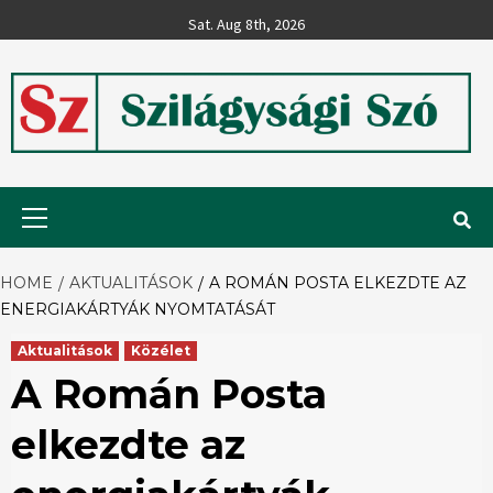
Skip
Sat. Aug 8th, 2026
to
content
Szilágysági
Primary
Menu
Szó
HOME
AKTUALITÁSOK
A ROMÁN POSTA ELKEZDTE AZ
ENERGIAKÁRTYÁK NYOMTATÁSÁT
Aktualitások
Közélet
A Román Posta
elkezdte az