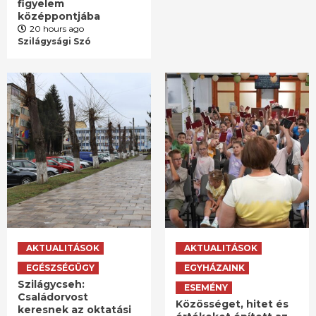
figyelem
középpontjába
20 hours ago
Szilágysági Szó
AKTUALITÁSOK
AKTUALITÁSOK
EGÉSZSÉGÜGY
EGYHÁZAINK
Szilágycseh:
ESEMÉNY
Családorvost
Közösséget, hitet és
keresnek az oktatási