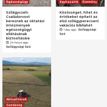
Egészségügy
Egyházaink
Esemény
Szilágycseh:
Közösséget, hitet és
Családorvost
értékeket épített az
keresnek az oktatási
első szilágyperecseni
intézmények
vakációs bibliahét
egészségügyi
1 day ago
Szilágysági
ellátásának
Szó
biztosítására
24 hours ago
Szilágysági Szó
Aktualitások
Gazdaság