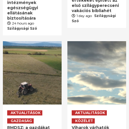
értékeket épített az
intézmények
első szilágyperecseni
egészségügyi
vakációs bibliahét
ellátásának
1 day ago
Szilágysági
biztosítására
Szó
24 hours ago
Szilágysági Szó
AKTUALITÁSOK
AKTUALITÁSOK
GAZDASÁG
KÖZÉLET
RMDSZ: a gazdákat
Viharok várhatók