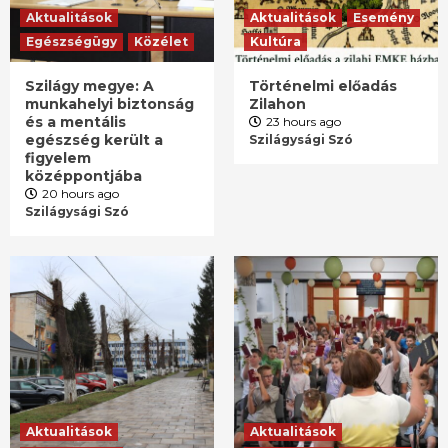
Aktualitások
Aktualitások
Esemény
Egészségügy
Közélet
Kultúra
Szilágy megye: A
Történelmi előadás
munkahelyi biztonság
Zilahon
és a mentális
23 hours ago
egészség került a
Szilágysági Szó
figyelem
középpontjába
20 hours ago
Szilágysági Szó
Aktualitások
Aktualitások