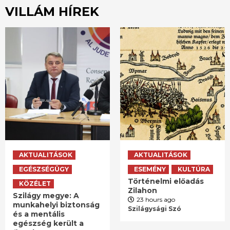
VILLÁM HÍREK
AKTUALITÁSOK
AKTUALITÁSOK
EGÉSZSÉGÜGY
ESEMÉNY
KULTÚRA
Történelmi előadás
KÖZÉLET
Zilahon
Szilágy megye: A
23 hours ago
munkahelyi biztonság
Szilágysági Szó
és a mentális
egészség került a