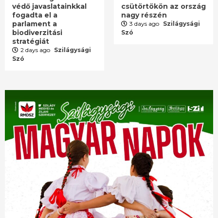
védő javaslatainkkal
csütörtökön az ország
fogadta el a
nagy részén
parlament a
3 days ago
Szilágysági
biodiverzitási
Szó
stratégiát
2 days ago
Szilágysági
Szó