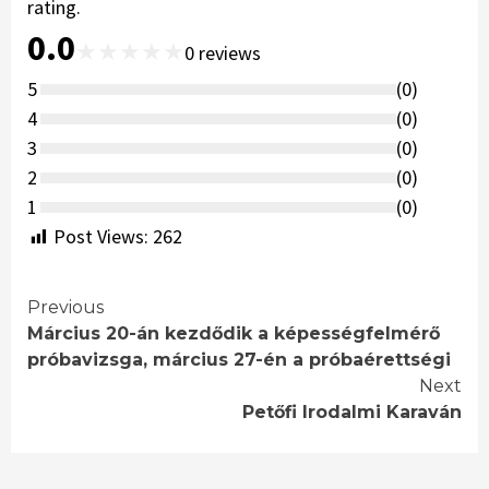
rating.
0.0
★
★
★
★
★
0
reviews
5
(
0
)
4
(
0
)
3
(
0
)
2
(
0
)
1
(
0
)
Post Views:
262
Continue
Previous
Március 20-án kezdődik a képességfelmérő
Reading
próbavizsga, március 27-én a próbaérettségi
Next
Petőfi Irodalmi Karaván