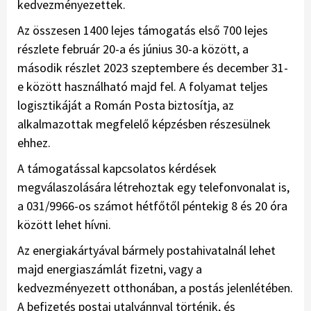
kedvezményezettek.
Az összesen 1400 lejes támogatás első 700 lejes
részlete február 20-a és június 30-a között, a
második részlet 2023 szeptembere és december 31-
e között használható majd fel. A folyamat teljes
logisztikáját a Román Posta biztosítja, az
alkalmazottak megfelelő képzésben részesülnek
ehhez.
A támogatással kapcsolatos kérdések
megválaszolására létrehoztak egy telefonvonalat is,
a 031/9966-os számot hétfőtől péntekig 8 és 20 óra
között lehet hívni.
Az energiakártyával bár­mely postahivatalnál lehet
majd energiaszámlát fizetni, vagy a
kedvezményezett ott­honában, a postás jelenlétében.
A befizetés postai utal­vánnyal történik, és