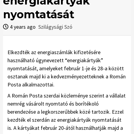
energiakártyák
nyomtatását
4 years ago
Szilágysági Szó
Elkezdték az energiaszámlák kifizetésére
használható úgynevezett “energiakártyák”
nyomtatását, amelyeket február 1-je és 28-a között
osztanak majd ki a kedvezményezetteknek a Román
Posta alkalmazottai.
A Román Posta szerdai köz­leménye szerint a vállalat
nemrég vásárolt nyomtató és borítékoló
berendezése a legkorszerűbbek közé tartozik. Ezzel
kezdték el szerdán az energiakártyák nyomtatását
is. A kártyákat február 20-ától használhatják majd a