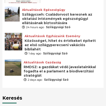
Aktualitások
Egészségügy
Szilágycseh: Családorvost keresnek az
oktatási intézmények egészségügyi
ellátásának biztosítására
24 hours ago
Szilágysági Szó
Aktualitások
Egyházaink
Esemény
Közösséget, hitet és értékeket épített
az első szilágyperecseni vakációs
bibliahét
1 day ago
Szilágysági Szó
Aktualitások
Gazdaság
RMDSZ: a gazdákat védő javaslatainkkal
fogadta el a parlament a biodiverzitási
stratégiát
2 days ago
Szilágysági Szó
Keresés