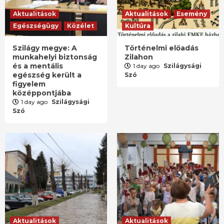
Aktualitások
Aktualitások
Esemény
Egészségügy
Közélet
Kultúra
Szilágy megye: A
Történelmi előadás
munkahelyi biztonság
Zilahon
és a mentális
1 day ago
Szilágysági
egészség került a
Szó
figyelem
középpontjába
1 day ago
Szilágysági
Szó
Aktualitások
Aktualitások