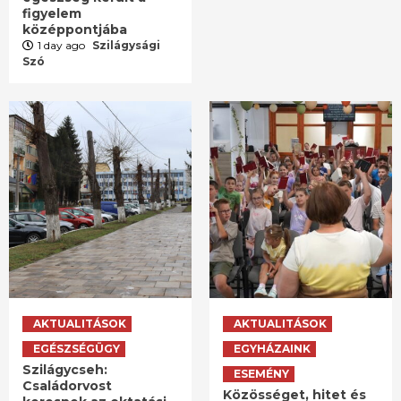
figyelem
középpontjába
1 day ago
Szilágysági
Szó
AKTUALITÁSOK
AKTUALITÁSOK
EGÉSZSÉGÜGY
EGYHÁZAINK
Szilágycseh:
ESEMÉNY
Családorvost
Közösséget, hitet és