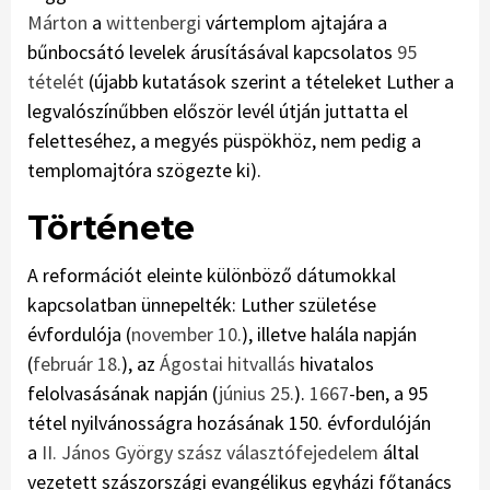
Márton
a
wittenbergi
vártemplom ajtajára a
bűnbocsátó levelek árusításával kapcsolatos
95
tételét
(újabb kutatások szerint a tételeket Luther a
legvalószínűbben először levél útján juttatta el
feletteséhez, a megyés püspökhöz, nem pedig a
templomajtóra szögezte ki).
Története
A reformációt eleinte különböző dátumokkal
kapcsolatban ünnepelték: Luther születése
évfordulója (
november 10.
), illetve halála napján
(
február 18.
), az
Ágostai hitvallás
hivatalos
felolvasásának napján (
június 25.
).
1667
-ben, a 95
tétel nyilvánosságra hozásának 150. évfordulóján
a
II. János György szász választófejedelem
által
vezetett szászországi evangélikus egyházi főtanács