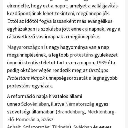
elrendelte, hogy ezt a napot, amelyet a vallásjavítás
kezdőpontjának lehet tekinteni, megünnepeljék.
Ettől az időtől fogva lassanként más evangélikus
egyházakban is szokásba jött ennek a napnak, vagy a
rá következő vasárnapnak a megünneplése.
Magyarországon
is nagy hagyománya van a nap
megünneplésének, a legtöbb
protestáns
gyülekezet
ünnepi istentiszteletet tart ezen a napon.
1939
óta
pedig október végén rendezik meg az
Országos
Protestáns Napok
ünnepségsorozatát a legnagyobb
protestáns egyházak.
A reformáció napja hivatalos állami
ünnep
Szlovéniában
, illetve
Németország
egyes
szövetségi államaiban (
Brandenburg
,
Mecklenburg-
Elő-Pomeránia
,
Szász-
Anhalt
,
Szászország
,
Türingia
).
Svájcban
és egyes