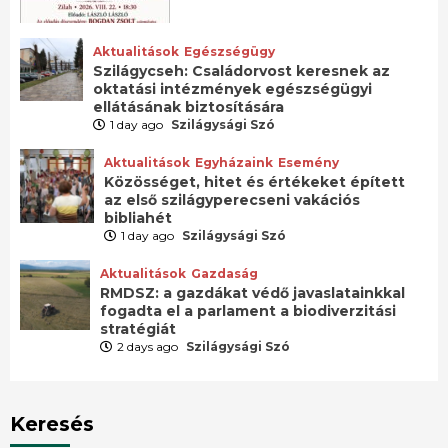
Aktualitások
Egészségügy
Szilágycseh: Családorvost keresnek az
oktatási intézmények egészségügyi
ellátásának biztosítására
1 day ago
Szilágysági Szó
Aktualitások
Egyházaink
Esemény
Közösséget, hitet és értékeket épített
az első szilágyperecseni vakációs
bibliahét
1 day ago
Szilágysági Szó
Aktualitások
Gazdaság
RMDSZ: a gazdákat védő javaslatainkkal
fogadta el a parlament a biodiverzitási
stratégiát
2 days ago
Szilágysági Szó
Keresés