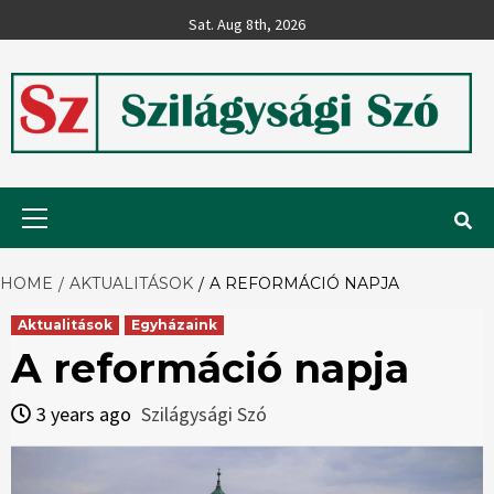
Skip
Sat. Aug 8th, 2026
to
content
Szilágysági
Primary
Menu
Szó
HOME
AKTUALITÁSOK
A REFORMÁCIÓ NAPJA
Aktualitások
Egyházaink
A reformáció napja
3 years ago
Szilágysági Szó