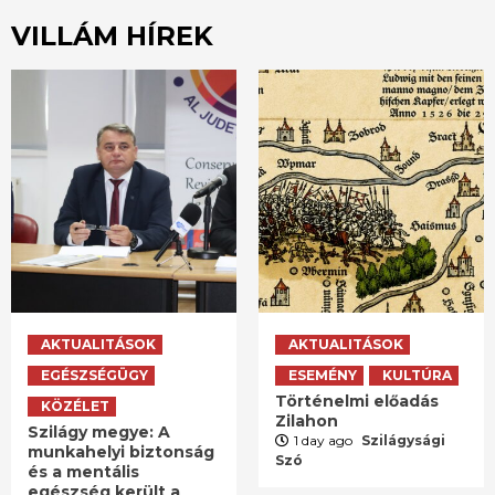
VILLÁM HÍREK
AKTUALITÁSOK
AKTUALITÁSOK
EGÉSZSÉGÜGY
ESEMÉNY
KULTÚRA
Történelmi előadás
KÖZÉLET
Zilahon
Szilágy megye: A
1 day ago
Szilágysági
munkahelyi biztonság
Szó
és a mentális
egészség került a