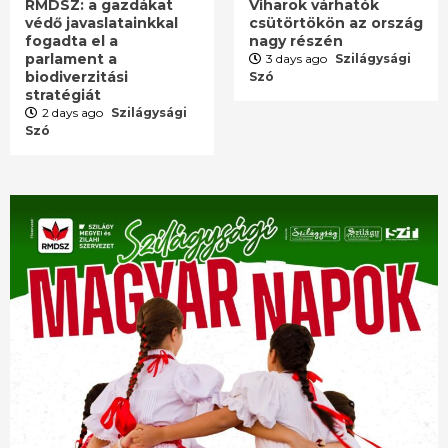
RMDSZ: a gazdákat
Viharok várhatók
védő javaslatainkkal
csütörtökön az ország
fogadta el a
nagy részén
parlament a
3 days ago
Szilágysági
biodiverzitási
Szó
stratégiát
2 days ago
Szilágysági
Szó