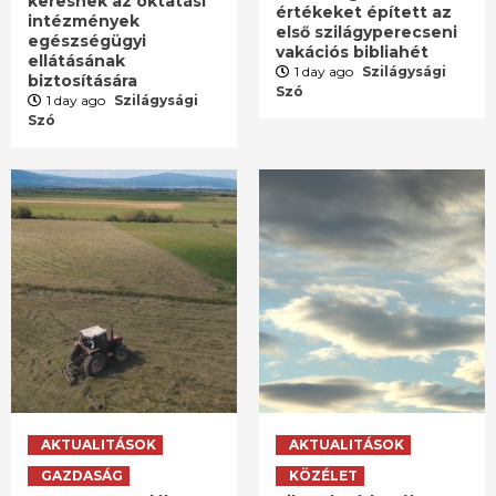
keresnek az oktatási
értékeket épített az
intézmények
első szilágyperecseni
egészségügyi
vakációs bibliahét
ellátásának
1 day ago
Szilágysági
biztosítására
Szó
1 day ago
Szilágysági
Szó
AKTUALITÁSOK
AKTUALITÁSOK
GAZDASÁG
KÖZÉLET