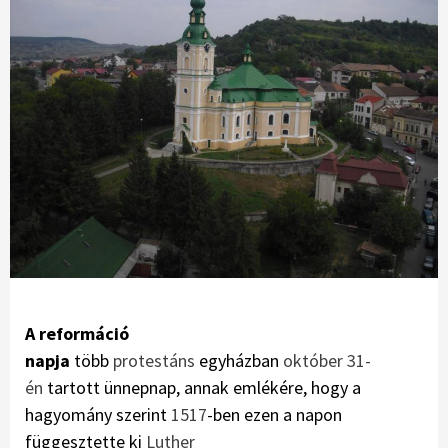
A reformáció
napja
több
protestáns
egyházban
október 31-
én
tartott ünnepnap, annak emlékére, hogy a
hagyomány szerint
1517
-ben ezen a napon
függesztette ki
Luther