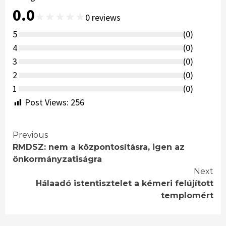
0.0
★
★
★
★
★
0
reviews
5
(
0
)
4
(
0
)
3
(
0
)
2
(
0
)
1
(
0
)
Post Views:
256
Continue
Previous
RMDSZ: nem a központosításra, igen az
Reading
önkormányzatiságra
Next
Hálaadó istentisztelet a kémeri felújított
templomért