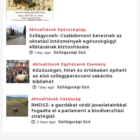
Aktualitások
Egészségügy
Szilágycseh: Családorvost keresnek az
oktatási intézmények egészségügyi
ellátásának biztosítására
1 day ago
Szilágysági Szó
Aktualitások
Egyházaink
Esemény
Közösséget, hitet és értékeket épített
az első szilágyperecseni vakációs
bibliahét
1 day ago
Szilágysági Szó
Aktualitások
Gazdaság
RMDSZ: a gazdákat védő javaslatainkkal
fogadta el a parlament a biodiverzitási
stratégiát
2 days ago
Szilágysági Szó