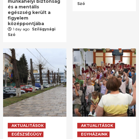
munkahelyi biztonság
Szó
és a mentális
egészség került a
figyelem
középpontjába
1 day ago
Szilágysági
Szó
AKTUALITÁSOK
AKTUALITÁSOK
EGÉSZSÉGÜGY
EGYHÁZAINK