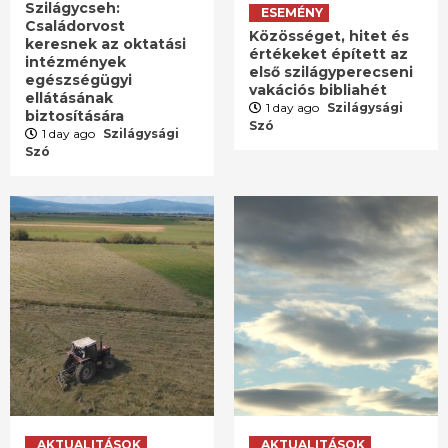
Szilágycseh:
ESEMÉNY
Családorvost
Közösséget, hitet és
keresnek az oktatási
értékeket épített az
intézmények
első szilágyperecseni
egészségügyi
vakációs bibliahét
ellátásának
1 day ago
Szilágysági
biztosítására
Szó
1 day ago
Szilágysági
Szó
AKTUALITÁSOK
AKTUALITÁSOK