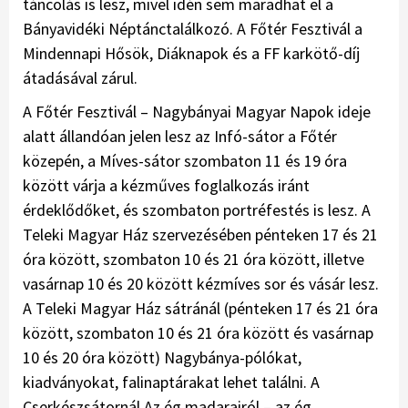
táncolás is lesz, mivel idén sem maradhat el a
Bányavidéki Néptánctalálkozó. A Főtér Fesztivál a
Mindennapi Hősök, Diáknapok és a FF karkötő-díj
átadásával zárul.
A Főtér Fesztivál – Nagybányai Magyar Napok ideje
alatt állandóan jelen lesz az Infó-sátor a Főtér
közepén, a Míves-sátor szombaton 11 és 19 óra
között várja a kézműves foglalkozás iránt
érdeklődőket, és szombaton portréfestés is lesz. A
Teleki Magyar Ház szervezésében pénteken 17 és 21
óra között, szombaton 10 és 21 óra között, illetve
vasárnap 10 és 20 között kézmíves sor és vásár lesz.
A Teleki Magyar Ház sátránál (pénteken 17 és 21 óra
között, szombaton 10 és 21 óra között és vasárnap
10 és 20 óra között) Nagybánya-pólókat,
kiadványokat, falinaptárakat lehet találni. A
Cserkészsátornál Az ég madarairól – az ég