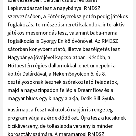
Lepkevadászat lesz a nagybányai RMDSZ
szervezésében, a Főtér Gyerekszigetén pedig játékos
foglakozás, természetismereti kalandok, interaktív
játékos mesemondás lesz, valamint baba-mama
foglalkozás is György Enikő óvónővel. Az RMDSZ
sátorban könyvbemutató, illetve beszélgetés lesz
Nagybánya jövőjével kapcsolatban. Később, a
Nótaestén régies dallamokkal lehet ünnepelni a
koltói Dalárdával, a Nekem5nyolcon 5. és 8.
osztályosoknak lesznek szórakoztató feladatok,
majd a nagyszínpadon fellép a Dreamflow és a
magyar blues egyik nagy alakja, Deák Bill Gyula.
Vasárnap, a fesztivál utolsó napján is rengeteg
program várja az érdeklődőket. Újra lesz a kicsiknek
bicikliverseny, de tollaslabda verseny is minden
korosztály számára. A máramarosi RMDSZ