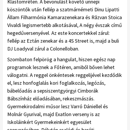
Klastomréten. A bevonulást követő ünnepi
köszöntők után fellép a szatmárnémeti Dinu Lipatti
Állam Filharmónia Kamarazenekara és Răzvan Stoica
Vivaldi legismertebb alkotásával, A négy évszak című
hegedűversenyével. Az este koncertekkel zárul:
fellép az Eztán zenekar és a 4S Street is, majd a buli
DJ Loadyval zárul a Colonelloban.
Szombaton felpörög a hangulat, hiszen egész nap
programok lesznek a Főtéren, amiből bőven lehet
válogatni. A reggel önkéntesek reggelijével kezdődik
el, lesz honfoglalás kori foglalkozás, legózás,
bábelőadás a sepsiszentgyörgyi Cimborák
Bábszínház előadásában, rekeszmászás.
Gyermekirodalmi műsor lesz Varró Dániellel és
Molnár Gyurival, majd Exatlon verseny is az
Iskoláinkért Gyermekeinkért egyesület
szervezésében. Délután családi és baráti