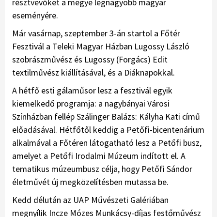
résztvevőket a megye legnagyobb magyar
eseményére.
Már vasárnap, szeptember 3-án startol a Főtér
Fesztivál a Teleki Magyar Házban Lugossy László
szobrászművész és Lugossy (Forgács) Edit
textilművész kiállításával, és a Diáknapokkal.
A hétfő esti gálaműsor lesz a fesztivál egyik
kiemelkedő programja: a nagybányai Városi
Színházban fellép Szálinger Balázs: Kályha Kati című
előadásával. Hétfőtől keddig a Petőfi-bicentenárium
alkalmával a Főtéren látogatható lesz a Petőfi busz,
amelyet a Petőfi Irodalmi Múzeum indított el. A
tematikus múzeumbusz célja, hogy Petőfi Sándor
életművét új megközelítésben mutassa be.
Kedd délután az UAP Művészeti Galériában
megnyílik Incze Mózes Munkácsy-díjas festőművész