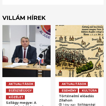
VILLÁM HÍREK
AKTUALITÁSOK
AKTUALITÁSOK
EGÉSZSÉGÜGY
ESEMÉNY
KULTÚRA
Történelmi előadás
KÖZÉLET
Zilahon
Szilágy megye: A
1 day ago
Szilágysági