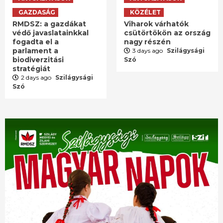
GAZDASÁG
KÖZÉLET
RMDSZ: a gazdákat
Viharok várhatók
védő javaslatainkkal
csütörtökön az ország
fogadta el a
nagy részén
parlament a
3 days ago
Szilágysági
biodiverzitási
Szó
stratégiát
2 days ago
Szilágysági
Szó