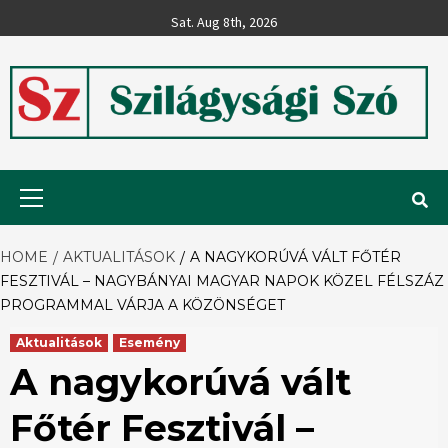
Skip
Sat. Aug 8th, 2026
to
content
Szilágysági
Primary
Menu
Szó
HOME
AKTUALITÁSOK
A NAGYKORÚVÁ VÁLT FŐTÉR
FESZTIVÁL – NAGYBÁNYAI MAGYAR NAPOK KÖZEL FÉLSZÁZ
PROGRAMMAL VÁRJA A KÖZÖNSÉGET
Aktualitások
Esemény
A nagykorúvá vált
Főtér Fesztivál –