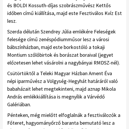
és BOLDI Kossuth-díjas szobrászművész Kettős
időben című kiállítása, majd este Fesztiválos Kvíz Est
lesz.
Szerda délután Szendrey Júlia emlékére Feleségek
felesége című zenéspódiumműsor lesz a városi
bábszínházban, majd este borkostóló a tokaji
Montium szőlőbirtok és borászat boraival (jegyet
előzetesen lehet vásárolni a nagybányai RMDSZ-nél).
Csütörtöktől a Teleki Magyar Házban Ament Éva
népi iparművész a Völgység-Hegyhát határáról való
babaházait lehet megtekinteni, majd aznap Mikola
András emlékkiállítása is megnyílik a Várvédő
Galériában.
Pénteken, még mielőtt elfoglalnák a fesztiválozók a
Főteret, hagyományőrző baranta bemutató lesz a