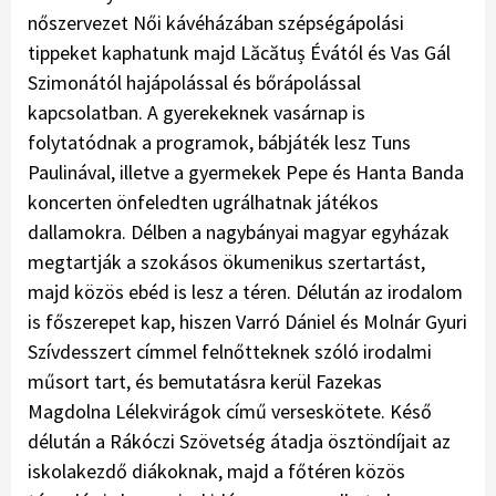
nőszervezet Női kávéházában szépségápolási
tippeket kaphatunk majd Lăcătuș Évától és Vas Gál
Szimonától hajápolással és bőrápolással
kapcsolatban. A gyerekeknek vasárnap is
folytatódnak a programok, bábjáték lesz Tuns
Paulinával, illetve a gyermekek Pepe és Hanta Banda
koncerten önfeledten ugrálhatnak játékos
dallamokra. Délben a nagybányai magyar egyházak
megtartják a szokásos ökumenikus szertartást,
majd közös ebéd is lesz a téren. Délután az irodalom
is főszerepet kap, hiszen Varró Dániel és Molnár Gyuri
Szívdesszert címmel felnőtteknek szóló irodalmi
műsort tart, és bemutatásra kerül Fazekas
Magdolna Lélekvirágok című verseskötete. Késő
délután a Rákóczi Szövetség átadja ösztöndíjait az
iskolakezdő diákoknak, majd a főtéren közös