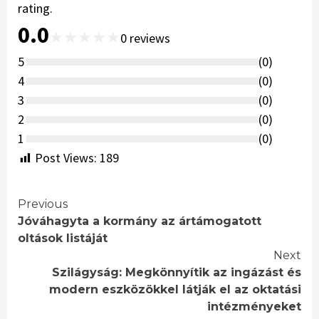
rating.
0.0
★
★
★
★
★
0
reviews
5
(
0
)
4
(
0
)
3
(
0
)
2
(
0
)
1
(
0
)
Post Views:
189
Continue
Previous
Jóváhagyta a kormány az ártámogatott
Reading
oltások listáját
Next
Szilágyság: Megkönnyítik az ingázást és
modern eszközökkel látják el az oktatási
intézményeket