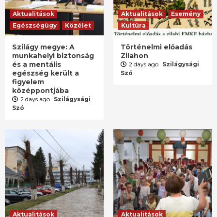
Aktualitások
Aktualitások
Esemény
Egészségügy
Közélet
Kultúra
Szilágy megye: A
Történelmi előadás
munkahelyi biztonság
Zilahon
és a mentális
2 days ago
Szilágysági
egészség került a
Szó
figyelem
középpontjába
2 days ago
Szilágysági
Szó
Aktualitások
Aktualitások