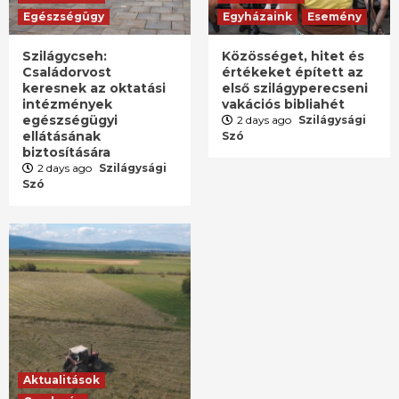
Egészségügy
Egyházaink
Esemény
Szilágycseh:
Közösséget, hitet és
Családorvost
értékeket épített az
keresnek az oktatási
első szilágyperecseni
intézmények
vakációs bibliahét
egészségügyi
2 days ago
Szilágysági
ellátásának
Szó
biztosítására
2 days ago
Szilágysági
Szó
Aktualitások