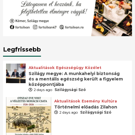
Legfrissebb
Aktualitások
Egészségügy
Közélet
Szilágy megye: A munkahelyi biztonság
és a mentális egészség került a figyelem
középpontjába
2 days ago
Szilágysági Szó
Aktualitások
Esemény
Kultúra
Történelmi előadás Zilahon
2 days ago
Szilágysági Szó