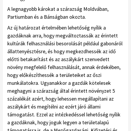
A legnagyobb károkat a szárazság Moldvában,
Partiumban és a Bánságban okozta.
Az új határozat értelmében lehetőség nyílik a
gazdáknak arra, hogy megváltoztassák az érintett
kultúrák felhasználási besorolását például gabonáról
állattenyésztésre, és hogy megkezdhessék az idő
előtti betakarítást és az aszálykárt szenvedett
növény megfelelő felhasználását, annak érdekében,
hogy előkészíthessék a területeiket az őszi
munkálatokra. Ugyanakkor a gazdák kötelesek
meghagyni a szárazság által érintett növényzet 5
százalékát azért, hogy lehessen megállapítani az
aszálykárt és megítélni az ezért járó állami
támogatást. Ezzel az intézkedéssel lehetőség nyílik
a gazdáknak, hogy joguk legyen a területalapú
támogatásra is, de a Mezőgazdasági, Kifizetési és