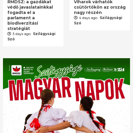
RMDSZ: a gazdákat
Viharok várhatók
védő javaslatainkkal
csütörtökön az ország
fogadta el a
nagy részén
parlament a
4 days ago
Szilágysági
biodiverzitási
Szó
stratégiát
3 days ago
Szilágysági
Szó