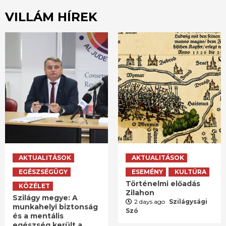
VILLÁM HÍREK
AKTUALITÁSOK
AKTUALITÁSOK
EGÉSZSÉGÜGY
ESEMÉNY
KULTÚRA
Történelmi előadás
KÖZÉLET
Zilahon
Szilágy megye: A
2 days ago
Szilágysági
munkahelyi biztonság
Szó
és a mentális
egészség került a