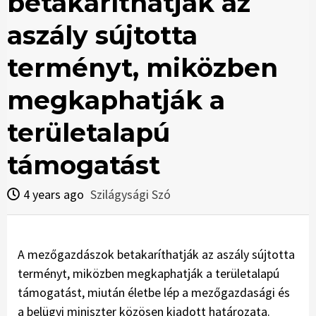
betakaríthatják az
aszály sújtotta
terményt, miközben
megkaphatják a
területalapú
támogatást
4 years ago
Szilágysági Szó
A mezőgazdászok betakaríthatják az aszály sújtotta
terményt, miközben megkaphatják a területalapú
támogatást, miután életbe lép a mezőgazdasági és
a belügyi miniszter közösen kiadott határozata.