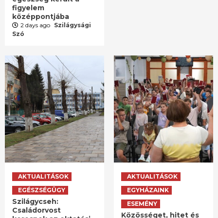
figyelem
középpontjába
2 days ago
Szilágysági
Szó
AKTUALITÁSOK
AKTUALITÁSOK
EGÉSZSÉGÜGY
EGYHÁZAINK
Szilágycseh:
ESEMÉNY
Családorvost
Közösséget, hitet és