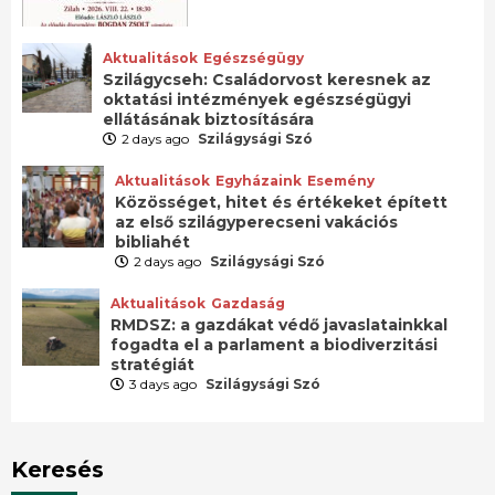
Aktualitások
Egészségügy
Szilágycseh: Családorvost keresnek az
oktatási intézmények egészségügyi
ellátásának biztosítására
2 days ago
Szilágysági Szó
Aktualitások
Egyházaink
Esemény
Közösséget, hitet és értékeket épített
az első szilágyperecseni vakációs
bibliahét
2 days ago
Szilágysági Szó
Aktualitások
Gazdaság
RMDSZ: a gazdákat védő javaslatainkkal
fogadta el a parlament a biodiverzitási
stratégiát
3 days ago
Szilágysági Szó
Keresés