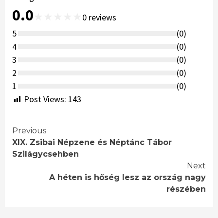
0.0
★
★
★
★
★
0
reviews
5
(
0
)
4
(
0
)
3
(
0
)
2
(
0
)
1
(
0
)
Post Views:
143
Continue
Previous
XIX. Zsibai Népzene és Néptánc Tábor
Reading
Szilágycsehben
Next
A héten is hőség lesz az ország nagy
részében