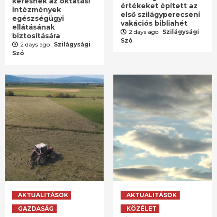
keresnek az oktatási
értékeket épített az
intézmények
első szilágyperecseni
egészségügyi
vakációs bibliahét
ellátásának
2 days ago
Szilágysági
biztosítására
Szó
2 days ago
Szilágysági
Szó
AKTUALITÁSOK
AKTUALITÁSOK
GAZDASÁG
KÖZÉLET