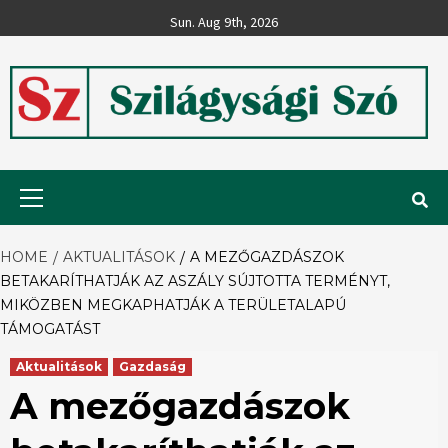
Skip
Sun. Aug 9th, 2026
to
content
Szilágysági
Primary
Menu
Szó
HOME
AKTUALITÁSOK
A MEZŐGAZDÁSZOK
BETAKARÍTHATJÁK AZ ASZÁLY SÚJTOTTA TERMÉNYT,
MIKÖZBEN MEGKAPHATJÁK A TERÜLETALAPÚ
TÁMOGATÁST
Aktualitások
Gazdaság
A mezőgazdászok