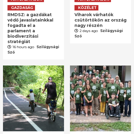
GAZDASÁG
KÖZÉLET
RMDSZ: a gazdákat
Viharok várhatók
védő javaslatainkkal
csütörtökön az ország
fogadta el a
nagy részén
parlament a
2 days ago
Szilágysági
biodiverzitási
Szó
stratégiát
16 hours ago
Szilágysági
Szó