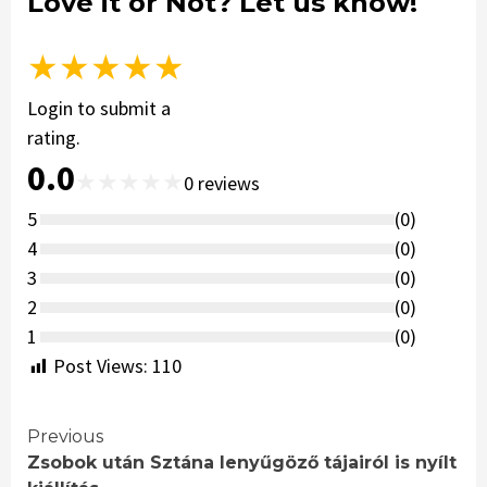
Love it or Not? Let us know!
★
★
★
★
★
Login to submit a
rating.
0.0
★
★
★
★
★
0
reviews
5
(
0
)
4
(
0
)
3
(
0
)
2
(
0
)
1
(
0
)
Post Views:
110
Continue
Previous
Zsobok után Sztána lenyűgöző tájairól is nyílt
Reading