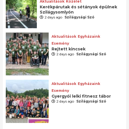
Aktualitások
Közélet
Kerékpárutak és sétányok épülnek
Szilágysomlyón
2 days ago
Szilágysági Szó
Aktualitások
Egyházaink
Esemény
Rejtett kincsek
2 days ago
Szilágysági Szó
Aktualitások
Egyházaink
Esemény
Gyergyói lelki fitnesz tábor
2 days ago
Szilágysági Szó