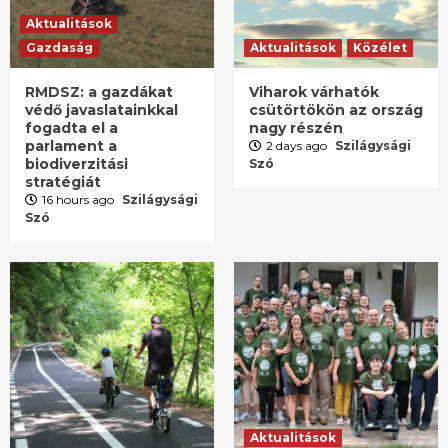
Aktualitások
Gazdaság
Aktualitások
Közélet
RMDSZ: a gazdákat
Viharok várhatók
védő javaslatainkkal
csütörtökön az ország
fogadta el a
nagy részén
parlament a
2 days ago
Szilágysági
biodiverzitási
Szó
stratégiát
16 hours ago
Szilágysági
Szó
Aktualitások