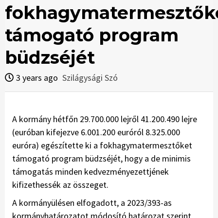
fokhagymatermesztők
támogató program
büdzséjét
3 years ago
Szilágysági Szó
A kormány hétfőn 29.700.000 lejről 41.200.490 lejre
(euróban kifejezve 6.001.200 euróról 8.325.000
euróra) egészítette ki a fokhagymatermesztőket
támogató program büdzséjét, hogy a de minimis
támogatás minden kedvezményezettjének
kifizethessék az összeget.
A kormányülésen elfogadott, a 2023/393-as
kormányhatározatot módosító határozat szerint