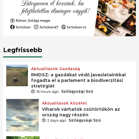
Legfrissebb
Aktualitások
Gazdaság
RMDSZ: a gazdákat védő javaslatainkkal
fogadta el a parlament a biodiverzitási
stratégiát
16 hours ago
Szilágysági Szó
Aktualitások
Közélet
Viharok várhatók csütörtökön az
ország nagy részén
2 days ago
Szilágysági Szó