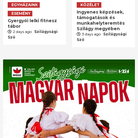
EGYHÁZAINK
KÖZÉLET
Ingyenes képzések,
ESEMÉNY
támogatások és
Gyergyói lelki fitnesz
munkahelyteremtés
tábor
Szilágy megyében
2 days ago
Szilágysági
3 days ago
Szilágysági
Szó
Szó