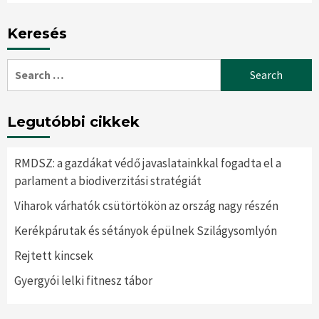
Keresés
Search
for:
Legutóbbi cikkek
RMDSZ: a gazdákat védő javaslatainkkal fogadta el a
parlament a biodiverzitási stratégiát
Viharok várhatók csütörtökön az ország nagy részén
Kerékpárutak és sétányok épülnek Szilágysomlyón
Rejtett kincsek
Gyergyói lelki fitnesz tábor