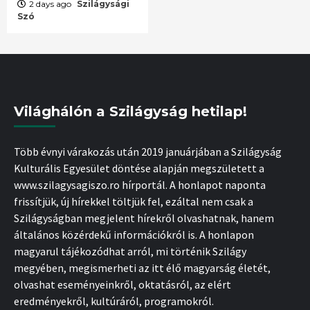
2 days ago
Szilágysági
Szó
Világhálón a Szilágyság hetilap!
Több évnyi várakozás után 2019 januárjában a Szilágyság
Kulturális Egyesület döntése alapján megszületett a
www.szilagysagiszo.ro hírportál. A honlapot naponta
frissítjük, új hírekkel töltjük fel, ezáltal nem csak a
Szilágyságban megjelent hírekről olvashatnak, hanem
általános közérdekű információkról is. A honlapon
magyarul tájékozódhat arról, mi történik Szilágy
megyében, megismerheti az itt élő magyarság életét,
olvashat eseményeinkről, oktatásról, az elért
eredményekről, kultúráról, programokról.