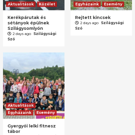
Aktualitások
Közélet
Egyházaink
Esemény
Kerékpárutak és
Rejtett kincsek
sétányok épülnek
2 days ago
Szilágysági
Szilágysomlyón
Szó
2 days ago
Szilágysági
Szó
Aktualitások
Egyházaink
Esemény
Gyergyói lelki fitnesz
tábor