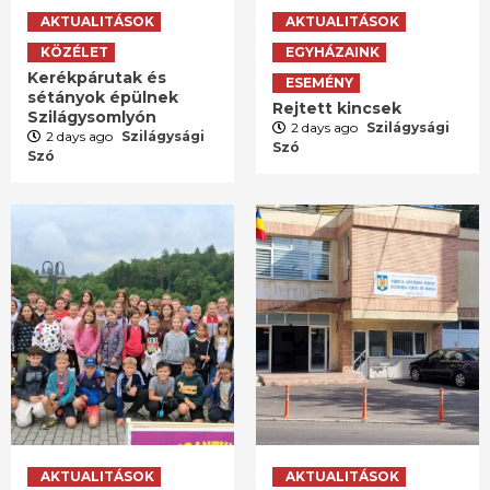
AKTUALITÁSOK
AKTUALITÁSOK
KÖZÉLET
EGYHÁZAINK
Kerékpárutak és
ESEMÉNY
sétányok épülnek
Rejtett kincsek
Szilágysomlyón
2 days ago
Szilágysági
2 days ago
Szilágysági
Szó
Szó
AKTUALITÁSOK
AKTUALITÁSOK