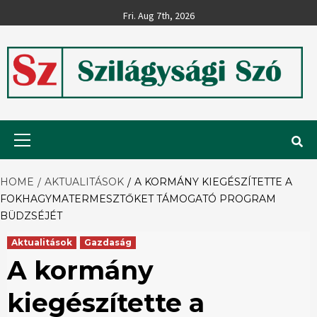
Skip
Fri. Aug 7th, 2026
to
content
Szilágysági
Primary
Menu
Szó
HOME
AKTUALITÁSOK
A KORMÁNY KIEGÉSZÍTETTE A
FOKHAGYMATERMESZTŐKET TÁMOGATÓ PROGRAM
BÜDZSÉJÉT
Aktualitások
Gazdaság
A kormány
kiegészítette a