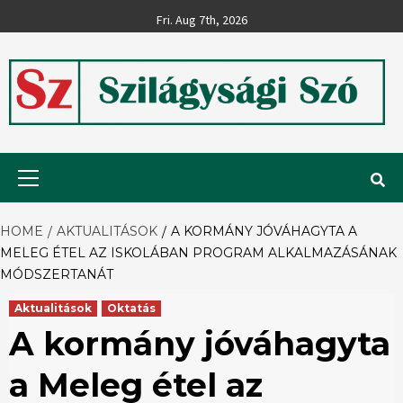
Skip
Fri. Aug 7th, 2026
to
content
Szilágysági
Primary
Menu
Szó
HOME
AKTUALITÁSOK
A KORMÁNY JÓVÁHAGYTA A
MELEG ÉTEL AZ ISKOLÁBAN PROGRAM ALKALMAZÁSÁNAK
MÓDSZERTANÁT
Aktualitások
Oktatás
A kormány jóváhagyta
a Meleg étel az