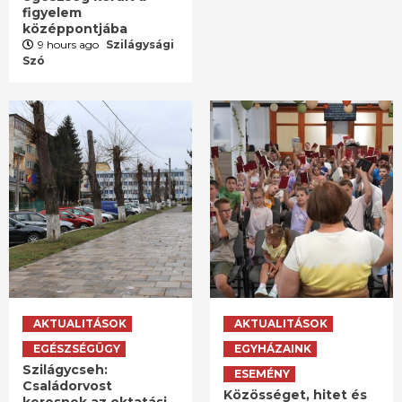
figyelem
középpontjába
9 hours ago
Szilágysági
Szó
AKTUALITÁSOK
AKTUALITÁSOK
EGÉSZSÉGÜGY
EGYHÁZAINK
Szilágycseh:
ESEMÉNY
Családorvost
Közösséget, hitet és