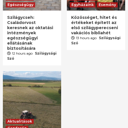
Egészségügy
Egyházaink
Esemény
Szilágycseh:
Közösséget, hitet és
Családorvost
értékeket épített az
keresnek az oktatási
első szilágyperecseni
intézmények
vakációs bibliahét
egészségügyi
13 hours ago
Szilágysági
ellátásának
Szó
biztosítására
12 hours ago
Szilágysági
Szó
Aktualitások