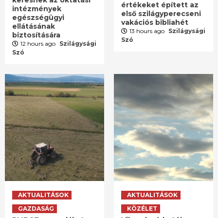
keresnek az oktatási
értékeket épített az
intézmények
első szilágyperecseni
egészségügyi
vakációs bibliahét
ellátásának
13 hours ago
Szilágysági
biztosítására
Szó
12 hours ago
Szilágysági
Szó
AKTUALITÁSOK
AKTUALITÁSOK
GAZDASÁG
KÖZÉLET