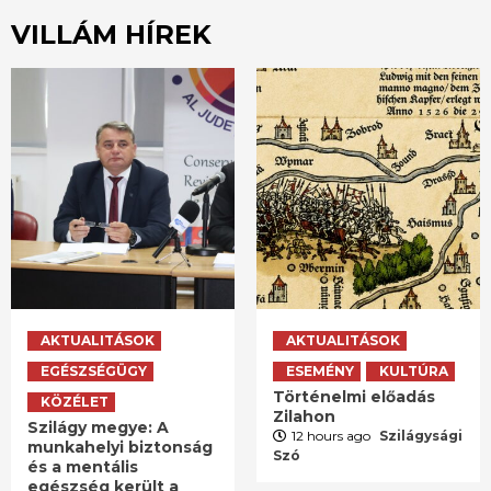
VILLÁM HÍREK
AKTUALITÁSOK
AKTUALITÁSOK
EGÉSZSÉGÜGY
ESEMÉNY
KULTÚRA
Történelmi előadás
KÖZÉLET
Zilahon
Szilágy megye: A
12 hours ago
Szilágysági
munkahelyi biztonság
Szó
és a mentális
egészség került a