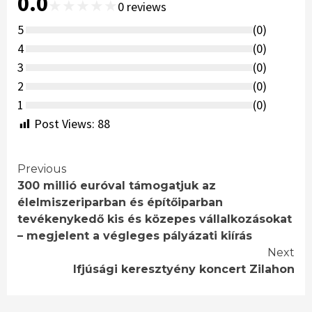
0.0
★
★
★
★
★
0
reviews
5
(
0
)
4
(
0
)
3
(
0
)
2
(
0
)
1
(
0
)
Post Views:
88
Continue
Previous
300 millió euróval támogatjuk az
Reading
élelmiszeriparban és építőiparban
tevékenykedő kis és közepes vállalkozásokat
– megjelent a végleges pályázati kiírás
Next
Ifjúsági keresztyény koncert Zilahon