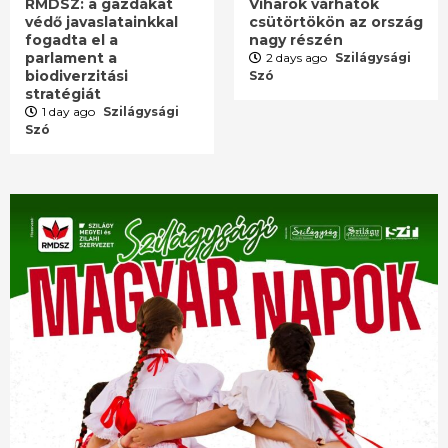
RMDSZ: a gazdákat
Viharok várhatók
védő javaslatainkkal
csütörtökön az ország
fogadta el a
nagy részén
parlament a
2 days ago
Szilágysági
biodiverzitási
Szó
stratégiát
1 day ago
Szilágysági
Szó