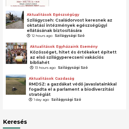
Aktualitások
Egészségügy
Szilágycseh: Családorvost keresnek az
oktatási intézmények egészségügyi
ellátásának biztosítására
12 hours ago
Szilágysági Szó
Aktualitások
Egyházaink
Esemény
Közösséget, hitet és értékeket épített
az első szilágyperecseni vakációs
bibliahét
13 hours ago
Szilágysági Szó
Aktualitások
Gazdaság
RMDSZ: a gazdákat védő javaslatainkkal
fogadta el a parlament a biodiverzitási
stratégiát
1 day ago
Szilágysági Szó
Keresés