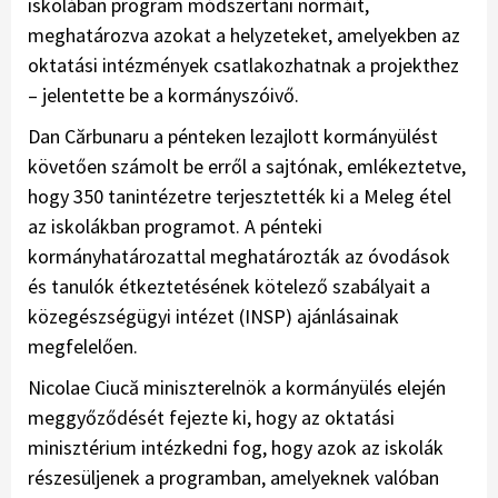
iskolában program módszertani normáit,
meghatározva azokat a helyzeteket, amelyekben az
oktatási intézmények csatlakozhatnak a projekthez
– jelentette be a kormányszóivő.
Dan Cărbunaru a pénteken lezajlott kormányülést
követően számolt be erről a sajtónak, emlékeztetve,
hogy 350 tanintézetre terjesztették ki a Meleg étel
az iskolákban programot. A pénteki
kormányhatározattal meghatározták az óvodások
és tanulók étkeztetésének kötelező szabályait a
közegészségügyi intézet (INSP) ajánlásainak
megfelelően.
Nicolae Ciucă miniszterelnök a kormányülés elején
meggyőződését fejezte ki, hogy az oktatási
minisztérium intézkedni fog, hogy azok az iskolák
részesüljenek a programban, amelyeknek valóban