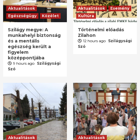
Aktualitások
Aktualitások
Esemény
Egészségügy
Közélet
Kultúra
Szilágy megye: A
Történelmi előadás
munkahelyi biztonság
Zilahon
és a mentális
12 hours ago
Szilágysági
egészség került a
Szó
figyelem
középpontjába
9 hours ago
Szilágysági
Szó
Aktualitások
Aktualitások