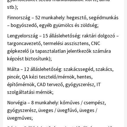
stb.);
Finnország – 52 munkahely: hegesztő, segédmunkás
– bogyószedő, egyéb gyümölcs és zöldség;
Lengyelország – 15 álláslehetőség: raktári dolgozó –
targoncavezető, termelési asszisztens, CNC
gépkezelő (a tapasztalatlan jelentkezők számára
képzést biztosítunk);
Málta – 12 álláslehetőség: szakácssegéd, szakács,
pincér, QA kézi tesztelő/mérnök, hentes,
építőmérnök, CAD tervező, gyógyszerész, IT
szolgáltatási mérnök;
Norvégia – 8 munkahely: kőműves / csempész,
gyógyszerész, üveges / üvegfúvó, üveges /
üvegműves;