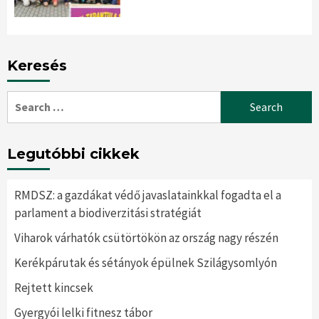
Keresés
Search
for:
Legutóbbi cikkek
RMDSZ: a gazdákat védő javaslatainkkal fogadta el a
parlament a biodiverzitási stratégiát
Viharok várhatók csütörtökön az ország nagy részén
Kerékpárutak és sétányok épülnek Szilágysomlyón
Rejtett kincsek
Gyergyói lelki fitnesz tábor