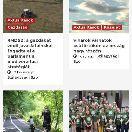
Aktualitások
Gazdaság
Aktualitások
Közélet
RMDSZ: a gazdákat
Viharok várhatók
védő javaslatainkkal
csütörtökön az ország
fogadta el a
nagy részén
parlament a
1 day ago
Szilágysági
biodiverzitási
Szó
stratégiát
10 hours ago
Szilágysági Szó