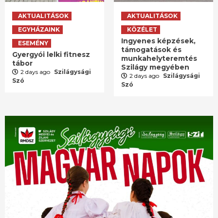
AKTUALITÁSOK
AKTUALITÁSOK
EGYHÁZAINK
KÖZÉLET
Ingyenes képzések,
ESEMÉNY
támogatások és
Gyergyói lelki fitnesz
munkahelyteremtés
tábor
Szilágy megyében
2 days ago
Szilágysági
2 days ago
Szilágysági
Szó
Szó