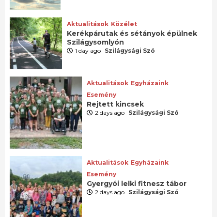
Aktualitások
Közélet
Kerékpárutak és sétányok épülnek
Szilágysomlyón
1 day ago
Szilágysági Szó
Aktualitások
Egyházaink
Esemény
Rejtett kincsek
2 days ago
Szilágysági Szó
Aktualitások
Egyházaink
Esemény
Gyergyói lelki fitnesz tábor
2 days ago
Szilágysági Szó