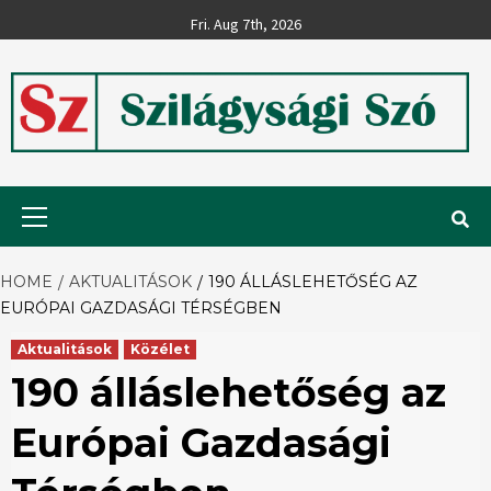
Skip
Fri. Aug 7th, 2026
to
content
Szilágysági
Primary
Menu
Szó
HOME
AKTUALITÁSOK
190 ÁLLÁSLEHETŐSÉG AZ
EURÓPAI GAZDASÁGI TÉRSÉGBEN
Aktualitások
Közélet
190 álláslehetőség az
Európai Gazdasági