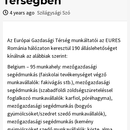
Térségben
4 years ago
Szilágysági Szó
Az Európai Gazdasági Térség munkáltatói az EURES
Románia hálózaton keresztül 190 álláslehetőséget
kínálnak az alábbiak szerint:
Belgium – 95 munkahely: mezőgazdasági
segédmunkás (faiskolai tevékenységet végző
munkavállalók: fakivágás stb.), mezőgazdasági
segédmunkás (szabadföldi zöldségszüreteléssel
foglalkozó munkavállalók: karfiol, póréhagyma),
mezőgazdasági segédmunkás (bogyós
gyümölcsöket/szedret szedő munkavállalók),
mezőgazdasági segédmunkás (kemény
gyümölcsöket szedő munkavállalók: körte, alma