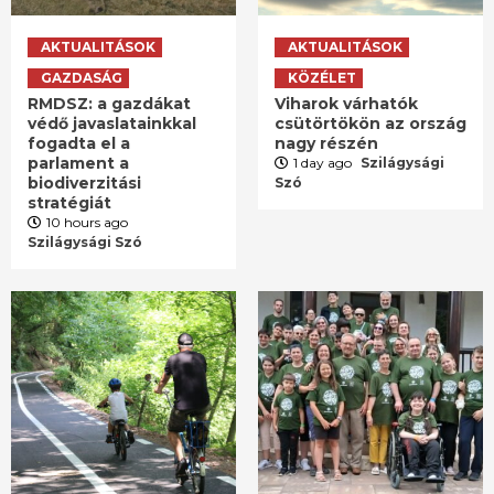
AKTUALITÁSOK
AKTUALITÁSOK
GAZDASÁG
KÖZÉLET
RMDSZ: a gazdákat
Viharok várhatók
védő javaslatainkkal
csütörtökön az ország
fogadta el a
nagy részén
parlament a
1 day ago
Szilágysági
biodiverzitási
Szó
stratégiát
10 hours ago
Szilágysági Szó