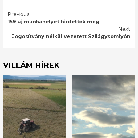
Continue
Previous
159 új munkahelyet hirdettek meg
Reading
Next
Jogosítvány nélkül vezetett Szilágysomlyón
VILLÁM HÍREK