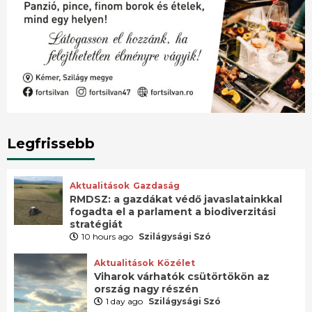
Legfrissebb
Aktualitások
Gazdaság
RMDSZ: a gazdákat védő javaslatainkkal
fogadta el a parlament a biodiverzitási
stratégiát
10 hours ago
Szilágysági Szó
Aktualitások
Közélet
Viharok várhatók csütörtökön az
ország nagy részén
1 day ago
Szilágysági Szó