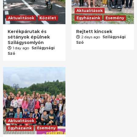
Aktualitások
Aktualitások
Közélet
Egyházaink
Esemény
Kerékpárutak és
Rejtett kincsek
sétányok épülnek
2 days ago
Szilágysági
Szilágysomlyón
Szó
1 day ago
Szilágysági
Szó
Aktualitások
Egyházaink
Esemény