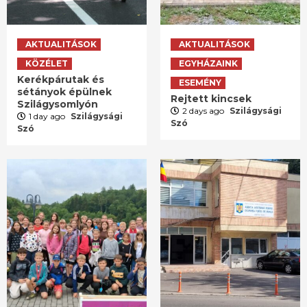
AKTUALITÁSOK
AKTUALITÁSOK
KÖZÉLET
EGYHÁZAINK
Kerékpárutak és
ESEMÉNY
sétányok épülnek
Rejtett kincsek
Szilágysomlyón
2 days ago
Szilágysági
1 day ago
Szilágysági
Szó
Szó